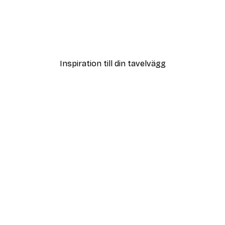
DEAL
Poster
Vägen till Stranden Poste
Från 108 kr
Inspiration till din tavelvägg