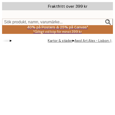
Skip
Fraktfritt över 399 kr
to
main
content.
Sök produkt, namn, varumärke...
40% på Posters & 25% på Canvas*
*Giltigt vid köp för minst 399 kr
▸
▸
Kartor & städer
Awol Art Alex - Lisbon Az