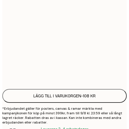
21x30 cm
1
30x40 cm
2
50x70 cm
3
70x100 cm
4
100x150 cm
9
Frame
options
LÄGG TILL I VARUKORGEN
-
108 KR
*Erbjudandet gäller för posters, canvas & ramar märkta med
kampanjikonen för köp på minst 399kr, fram till 9/8 kl. 23:59 eller så långt
lagret räcker. Rabatten dras av i kassan. Kan inte kombineras med andra
erbjudanden eller rabatter.