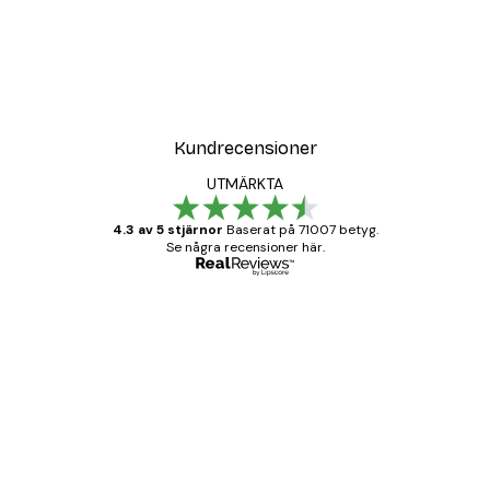
Kundrecensioner
UTMÄRKTA
4.3 av 5 stjärnor
Baserat på 71007 betyg.
Se några recensioner här.
Verifierad köpare
Kundrecensioner
BRA
20 apr.
Björn R