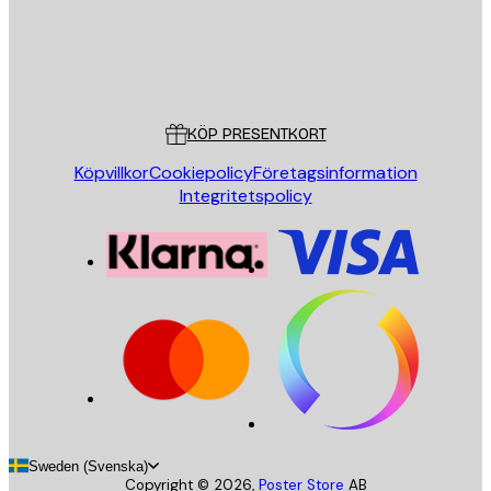
Butik
Poster Store
Kundservice
KÖP PRESENTKORT
Köpvillkor
Cookiepolicy
Företagsinformation
Integritetspolicy
Sweden (Svenska)
Copyright ©
2026
,
Poster Store
AB