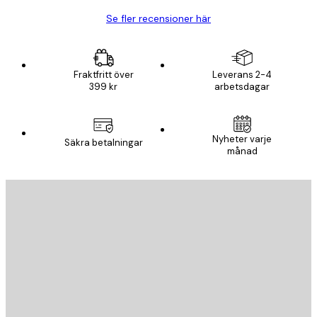
Se fler recensioner här
Fraktfritt över
Leverans 2-4
399 kr
arbetsdagar
Nyheter varje
Säkra betalningar
månad
E-postadress
SKICKA