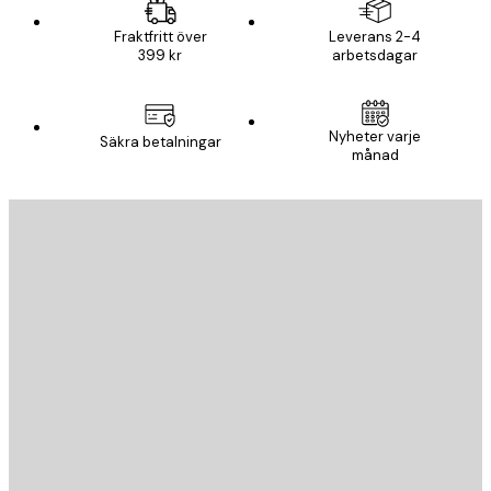
Fraktfritt över
Leverans 2-4
399 kr
arbetsdagar
Nyheter varje
Säkra betalningar
månad
E-postadress
SKICKA
Butik
Poster Store