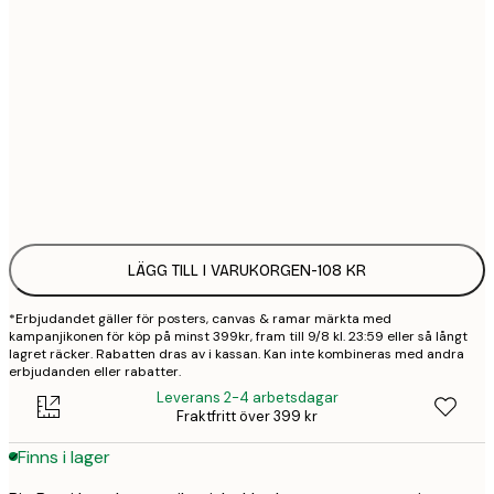
21x30 cm
1
30x40 cm
2
50x70 cm
3
Frame
options
LÄGG TILL I VARUKORGEN
-
108 KR
*Erbjudandet gäller för posters, canvas & ramar märkta med
kampanjikonen för köp på minst 399kr, fram till 9/8 kl. 23:59 eller så långt
lagret räcker. Rabatten dras av i kassan. Kan inte kombineras med andra
erbjudanden eller rabatter.
Leverans 2-4 arbetsdagar
Fraktfritt över 399 kr
Finns i lager