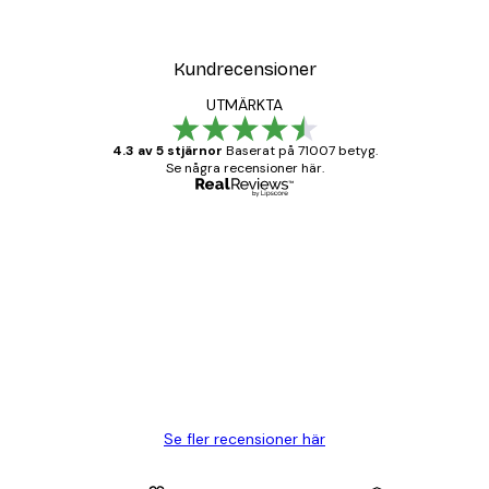
Kundrecensioner
UTMÄRKTA
4.3 av 5 stjärnor
Baserat på 71007 betyg.
Se några recensioner här.
Verifierad köpare
Kundrecensioner
BRA
20 apr.
Björn R
Se fler recensioner här