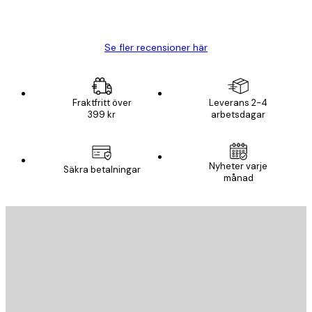
20 apr.
Björn R
Se fler recensioner här
Fraktfritt över
Leverans 2-4
399 kr
arbetsdagar
Nyheter varje
Säkra betalningar
månad
E-postadress
SKICKA