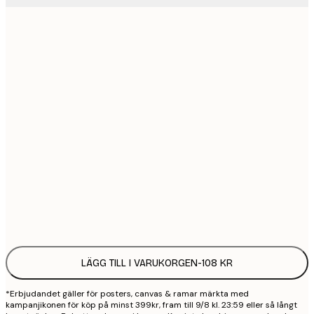
21x30 cm
1
30x40 cm
2
50x70 cm
3
70x100 cm
4
100x150 cm
9
Frame
options
LÄGG TILL I VARUKORGEN
-
108 KR
*Erbjudandet gäller för posters, canvas & ramar märkta med
kampanjikonen för köp på minst 399kr, fram till 9/8 kl. 23:59 eller så långt