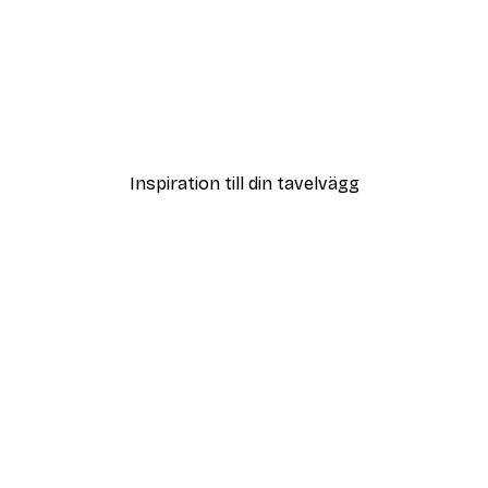
DEAL
ster
Svartvit Fotbolls Poster
Från 119 kr
Inspiration till din tavelvägg