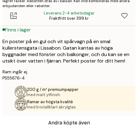
lagret räcker. Rabatten dras av i kassan. Kan inte kombineras med andra
erbjudanden eller rabatter.
Leverans 2-4 arbetsdagar
Fraktfritt över 399 kr
Finns i lager
En poster på en gul och vit spårvagn på en smal
kullerstensgata i Lissabon. Gatan kantas av höga
byggnader med fönster och balkonger, och du kan se en
utsikt över vatten i fjärran. Perfekt poster för ditt hem!
Ram ingår ej.
PS55676-4
200 g / m² premiumpapper
med matt ytfinish.
Ramar av högsta kvalité
med kristallklart akrylglas.
Andra köpte även