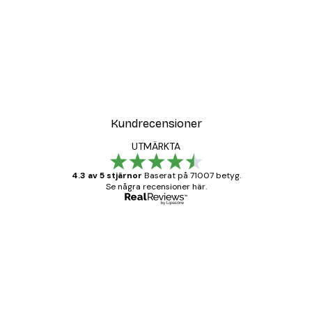
Kundrecensioner
UTMÄRKTA
4.3 av 5 stjärnor
Baserat på 71007 betyg.
Se några recensioner här.
Verifierad köpare
Kundrecensioner
BRA