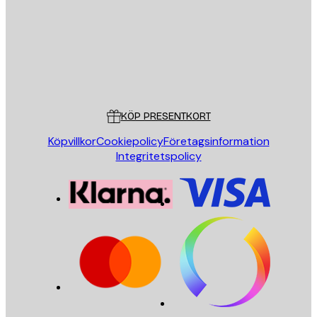
Butik
Poster Store
Kundservice
KÖP PRESENTKORT
Köpvillkor
Cookiepolicy
Företagsinformation
Integritetspolicy