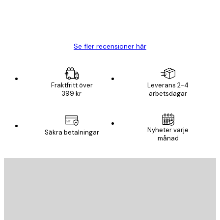
20 apr.
Björn R
Se fler recensioner här
Fraktfritt över
Leverans 2-4
399 kr
arbetsdagar
Nyheter varje
Säkra betalningar
månad
E-postadress