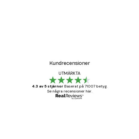
Kundrecensioner
UTMÄRKTA
4.3 av 5 stjärnor
Baserat på 71007 betyg.
Se några recensioner här.
Verifierad köpare
Kundrecensioner
BRA