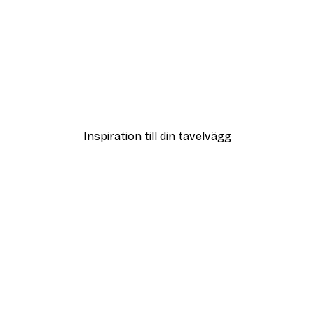
DEAL
Poster
Vägen till Stranden Poste
Från 108 kr
Inspiration till din tavelvägg