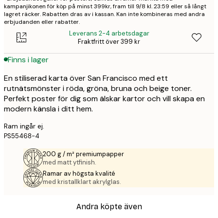
kampanjikonen för köp på minst 399kr, fram till 9/8 kl. 23:59 eller så långt
lagret räcker. Rabatten dras av i kassan. Kan inte kombineras med andra
erbjudanden eller rabatter.
Leverans 2-4 arbetsdagar
Fraktfritt över 399 kr
Finns i lager
En stiliserad karta över San Francisco med ett
rutnätsmönster i röda, gröna, bruna och beige toner.
Perfekt poster för dig som älskar kartor och vill skapa en
modern känsla i ditt hem.
Ram ingår ej.
PS55468-4
200 g / m² premiumpapper
med matt ytfinish.
Ramar av högsta kvalité
med kristallklart akrylglas.
Andra köpte även