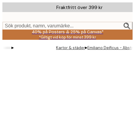
Skip
Fraktfritt över 399 kr
to
main
content.
Sök produkt, namn, varumärke...
40% på Posters & 25% på Canvas*
*Giltigt vid köp för minst 399 kr
▸
▸
Kartor & städer
Emiliano Deificus - Abst