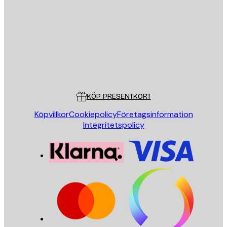
SKICKA
Butik
Poster Store
Kundservice
KÖP PRESENTKORT
Köpvillkor
Cookiepolicy
Företagsinformation
Integritetspolicy