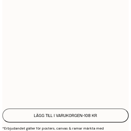
21x30 cm
1
30x40 cm
2
40x50 cm
2
50x70 cm
3
70x100 cm
4
100x150 cm
9
Frame
options
LÄGG TILL I VARUKORGEN
-
108 KR
*Erbjudandet gäller för posters, canvas & ramar märkta med