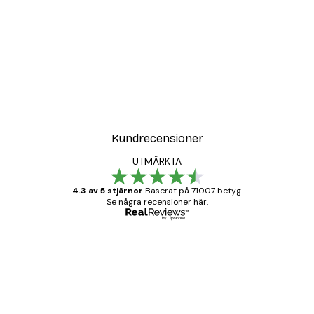
DEAL
ter
Vägen till Stranden Poste
Från 108 kr
Kundrecensioner
UTMÄRKTA
4.3 av 5 stjärnor
Baserat på 71007 betyg.
Se några recensioner här.
Verifierad köpare
Kundrecensioner
BRA