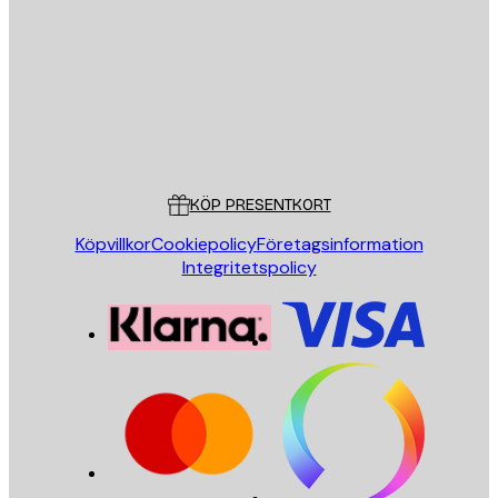
SKICKA
Butik
Poster Store
Kundservice
KÖP PRESENTKORT
Köpvillkor
Cookiepolicy
Företagsinformation
Integritetspolicy