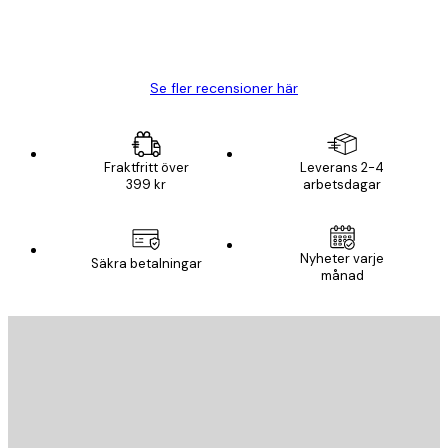
20 apr.
Björn R
Se fler recensioner här
Fraktfritt över
Leverans 2-4
399 kr
arbetsdagar
Nyheter varje
Säkra betalningar
månad
E-postadress