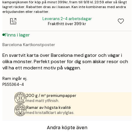
kampanjikonen för köp på minst 399kr, fram till 9/8 kl. 23:59 eller så långt
lagret räcker. Rabatten dras av i kassan. Kan inte kombineras med andra
erbjudanden eller rabatter.
Leverans 2-4 arbetsdagar
Fraktfritt över 399 kr
Finns i lager
Barcelona Kartkonstposter
En svartvit karta över Barcelona med gator och vägar i
olika mönster. Perfekt poster för dig som älskar resor och
vill ha ett modernt motiv på väggen.
Ram ingår ej.
PS55364-4
200 g / m² premiumpapper
med matt ytfinish.
Ramar av högsta kvalité
med kristallklart akrylglas.
Andra köpte även