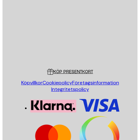
E-postadress
SKICKA
Butik
Poster Store
Kundservice
KÖP PRESENTKORT
Köpvillkor
Cookiepolicy
Företagsinformation
Integritetspolicy