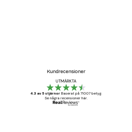
DEAL
ter
Vägen till Stranden Poste
Från 108 kr
Kundrecensioner
UTMÄRKTA
4.3 av 5 stjärnor
Baserat på 71007 betyg.
Se några recensioner här.
Verifierad köpare
Kundrecensioner
BRA