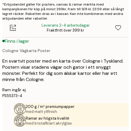
*Erbjudandet gäller för posters, canvas & ramar märkta med
kampanjikonen för köp på minst 399kr, fram till 9/8 kl. 23:59 eller så långt
lagret räcker. Rabatten dras av i kassan. Kan inte kombineras med andra
erbjudanden eller rabatter.
Leverans 2-4 arbetsdagar
Fraktfritt över 399 kr
Finns i lager
Cologne Vägkarta Poster
En svartvit poster med en karta över Cologne i Tyskland.
Postern visar stadens vägar och gator i ett snyggt
mönster. Perfekt för dig som älskar kartor eller har ett
minne från Cologne.
Ram ingår ej.
PS55373-4
200 g / m² premiumpapper
med matt ytfinish.
Ramar av högsta kvalité
med kristallklart akrylglas.