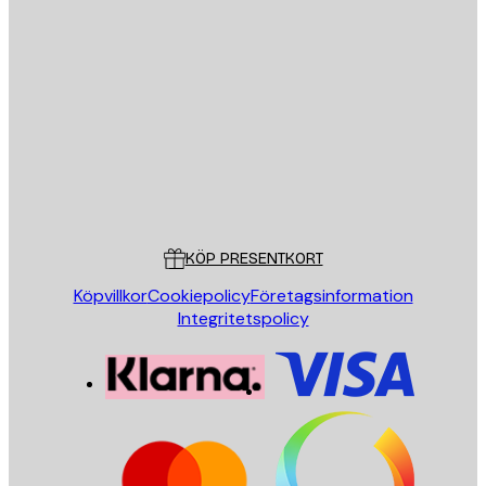
E-postadress
SKICKA
Butik
Poster Store
Kundservice
KÖP PRESENTKORT
Köpvillkor
Cookiepolicy
Företagsinformation
Integritetspolicy