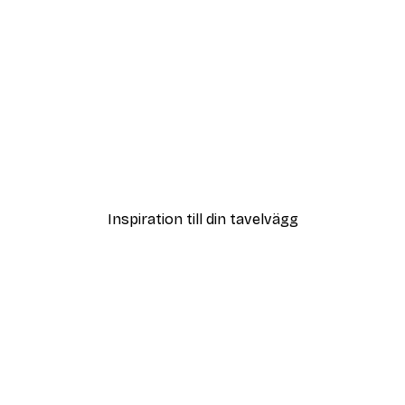
DEAL
ter
Vägen till Stranden Poste
Från 108 kr
Inspiration till din tavelvägg