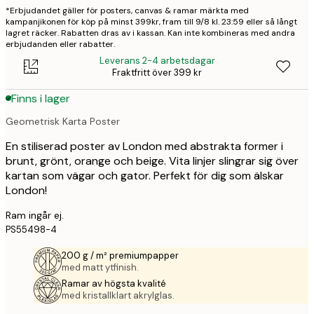
*Erbjudandet gäller för posters, canvas & ramar märkta med
kampanjikonen för köp på minst 399kr, fram till 9/8 kl. 23:59 eller så långt
lagret räcker. Rabatten dras av i kassan. Kan inte kombineras med andra
erbjudanden eller rabatter.
Leverans 2-4 arbetsdagar
Fraktfritt över 399 kr
Finns i lager
Geometrisk Karta Poster
En stiliserad poster av London med abstrakta former i
brunt, grönt, orange och beige. Vita linjer slingrar sig över
kartan som vägar och gator. Perfekt för dig som älskar
London!
Ram ingår ej.
PS55498-4
200 g / m² premiumpapper
med matt ytfinish.
Ramar av högsta kvalité
med kristallklart akrylglas.