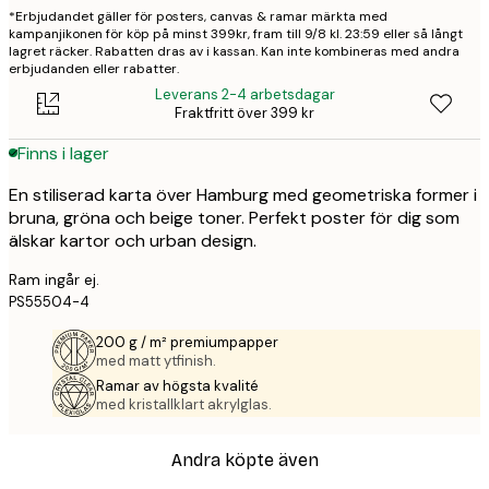
*Erbjudandet gäller för posters, canvas & ramar märkta med
kampanjikonen för köp på minst 399kr, fram till 9/8 kl. 23:59 eller så långt
lagret räcker. Rabatten dras av i kassan. Kan inte kombineras med andra
erbjudanden eller rabatter.
Leverans 2-4 arbetsdagar
Fraktfritt över 399 kr
Finns i lager
En stiliserad karta över Hamburg med geometriska former i
bruna, gröna och beige toner. Perfekt poster för dig som
älskar kartor och urban design.
Ram ingår ej.
PS55504-4
200 g / m² premiumpapper
med matt ytfinish.
Ramar av högsta kvalité
med kristallklart akrylglas.
Andra köpte även