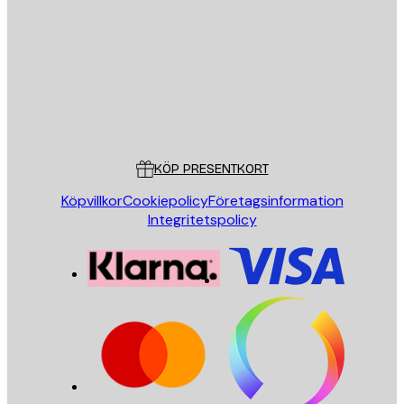
SKICKA
Butik
Poster Store
Kundservice
KÖP PRESENTKORT
Köpvillkor
Cookiepolicy
Företagsinformation
Integritetspolicy