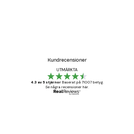
Kundrecensioner
UTMÄRKTA
4.3 av 5 stjärnor
Baserat på 71007 betyg.
Se några recensioner här.
Verifierad köpare
Kundrecensioner
BRA