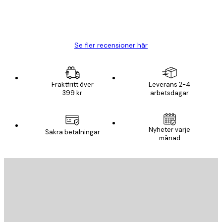
20 apr.
Björn R
Se fler recensioner här
Fraktfritt över
Leverans 2-4
399 kr
arbetsdagar
Nyheter varje
Säkra betalningar
månad
E-postadress