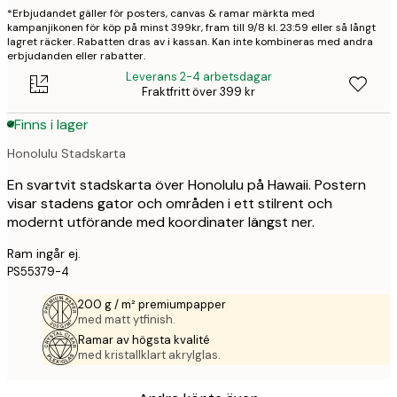
*Erbjudandet gäller för posters, canvas & ramar märkta med
kampanjikonen för köp på minst 399kr, fram till 9/8 kl. 23:59 eller så långt
lagret räcker. Rabatten dras av i kassan. Kan inte kombineras med andra
erbjudanden eller rabatter.
Leverans 2-4 arbetsdagar
Fraktfritt över 399 kr
Finns i lager
Honolulu Stadskarta
En svartvit stadskarta över Honolulu på Hawaii. Postern
visar stadens gator och områden i ett stilrent och
modernt utförande med koordinater längst ner.
Ram ingår ej.
PS55379-4
200 g / m² premiumpapper
med matt ytfinish.
Ramar av högsta kvalité
med kristallklart akrylglas.