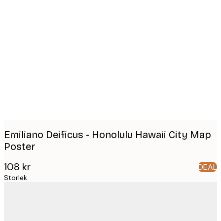
Product
images
Emiliano Deificus - Honolulu Hawaii City Map
Poster
108 kr
DEAL
Storlek