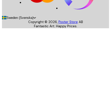
Sweden (Svenska)
Copyright ©
2026
,
Poster Store
AB
Fantastic Art. Happy Prices.