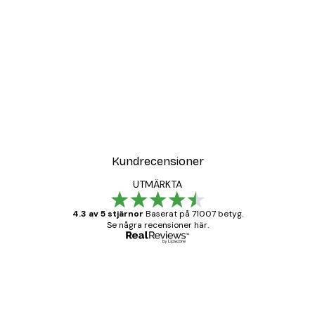
Kundrecensioner
UTMÄRKTA
4.3 av 5 stjärnor
Baserat på 71007 betyg.
Se några recensioner här.
Verifierad köpare
Kundrecensioner
BRA