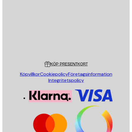
E-postadress
SKICKA
Butik
Poster Store
Kundservice
KÖP PRESENTKORT
Köpvillkor
Cookiepolicy
Företagsinformation
Integritetspolicy