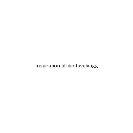
DEAL
ter
Strandgräs Poster
Från 108 kr
Inspiration till din tavelvägg