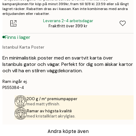
kampanjikonen för köp på minst 399kr, fram till 9/8 kl. 23:59 eller så långt
lagret räcker. Rabatten dras av i kassan. Kan inte kombineras med andra
erbjudanden eller rabatter.
Leverans 2-4 arbetsdagar
Fraktfritt över 399 kr
Finns i lager
Istanbul Karta Poster
En minimalistisk poster med en svartvit karta över
Istanbuls gator och vägar. Perfekt för dig som älskar kartor
och vill ha en stilren väggdekoration.
Ram ingår ej.
PS55384-4
200 g / m² premiumpapper
med matt ytfinish.
Ramar av högsta kvalité
med kristallklart akrylglas.
Andra köpte även