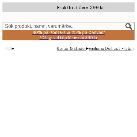
Skip
Fraktfritt över 399 kr
to
main
content.
Sök produkt, namn, varumärke...
40% på Posters & 25% på Canvas*
*Giltigt vid köp för minst 399 kr
▸
▸
Kartor & städer
Emiliano Deificus - Istan