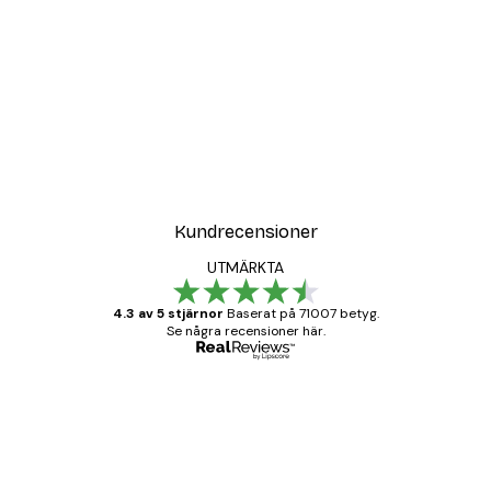
Kundrecensioner
UTMÄRKTA
4.3 av 5 stjärnor
Baserat på 71007 betyg.
Se några recensioner här.
Verifierad köpare
Kundrecensioner
BRA