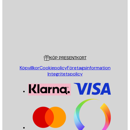
E-postadress
SKICKA
Butik
Poster Store
Kundservice
KÖP PRESENTKORT
Köpvillkor
Cookiepolicy
Företagsinformation
Integritetspolicy