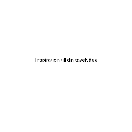
DEAL
Poster
Vägen till Stranden Poste
Från 108 kr
Inspiration till din tavelvägg