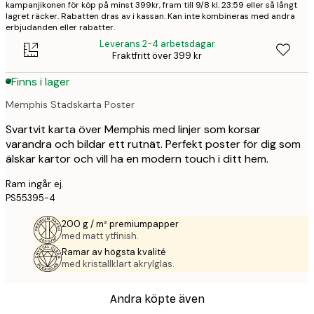
kampanjikonen för köp på minst 399kr, fram till 9/8 kl. 23:59 eller så långt
lagret räcker. Rabatten dras av i kassan. Kan inte kombineras med andra
erbjudanden eller rabatter.
Leverans 2-4 arbetsdagar
Fraktfritt över 399 kr
Finns i lager
Memphis Stadskarta Poster
Svartvit karta över Memphis med linjer som korsar
varandra och bildar ett rutnät. Perfekt poster för dig som
älskar kartor och vill ha en modern touch i ditt hem.
Ram ingår ej.
PS55395-4
200 g / m² premiumpapper
med matt ytfinish.
Ramar av högsta kvalité
med kristallklart akrylglas.
Andra köpte även