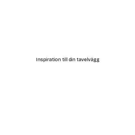
DEAL
ter
Vägen till Stranden Poste
Från 108 kr
Inspiration till din tavelvägg