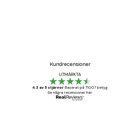
Kundrecensioner
UTMÄRKTA
4.3 av 5 stjärnor
Baserat på 71007 betyg.
Se några recensioner här.
Verifierad köpare
Kundrecensioner
BRA