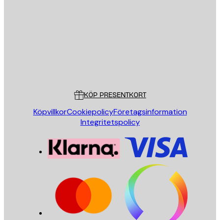
SKICKA
Butik
Poster Store
Kundservice
KÖP PRESENTKORT
Köpvillkor
Cookiepolicy
Företagsinformation
Integritetspolicy