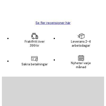
20 apr.
Björn R
Se fler recensioner här
Fraktfritt över
Leverans 2-4
399 kr
arbetsdagar
Nyheter varje
Säkra betalningar
månad
E-postadress