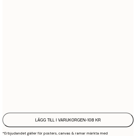
21x30 cm
1
30x40 cm
2
40x50 cm
2
50x70 cm
3
70x100 cm
4
100x150 cm
9
Frame
options
LÄGG TILL I VARUKORGEN
-
108 KR
*Erbjudandet gäller för posters, canvas & ramar märkta med