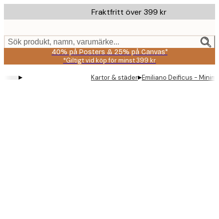
Skip
Fraktfritt över 399 kr
to
main
content.
Sök produkt, namn, varumärke...
40% på Posters & 25% på Canvas*
*Giltigt vid köp för minst 399 kr
▸
▸
Kartor & städer
Emiliano Deificus - Minim