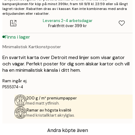
kampanjikonen för köp på minst 399kr, fram till 9/8 kl. 23:59 eller så långt
lagret räcker. Rabatten dras av i kassan. Kan inte kombineras med andra
erbjudanden eller rabatter.
Leverans 2-4 arbetsdagar
Fraktfritt över 399 kr
Finns i lager
Minimalistisk Kartkonstposter
En svartvit karta över Detroit med linjer som visar gator
och vägar. Perfekt poster för dig som älskar kartor och vill
ha en minimalistisk känsla i ditt hem.
Ram ingår ej.
PS55374-4
200 g / m² premiumpapper
med matt ytfinish.
Ramar av högsta kvalité
med kristallklart akrylglas.
Andra köpte även