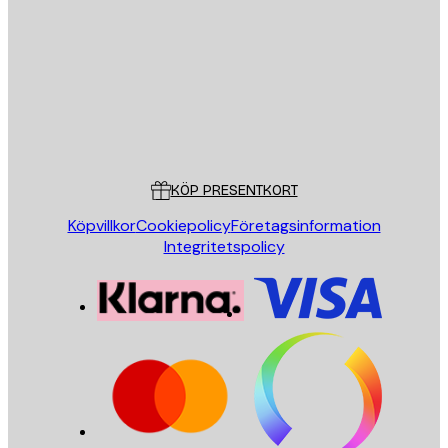
SKICKA
Butik
Poster Store
Kundservice
KÖP PRESENTKORT
Köpvillkor
Cookiepolicy
Företagsinformation
Integritetspolicy