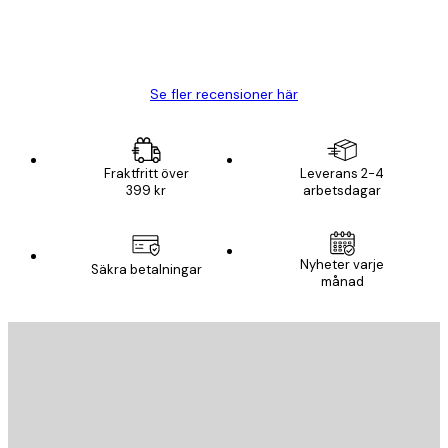
20 apr.
Björn R
Se fler recensioner här
Fraktfritt över
Leverans 2-4
399 kr
arbetsdagar
Nyheter varje
Säkra betalningar
månad
E-postadress