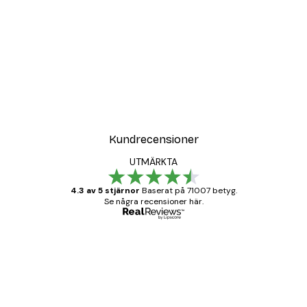
DEAL
Poster
Vägen till Stranden Poste
Från 108 kr
Kundrecensioner
UTMÄRKTA
4.3 av 5 stjärnor
Baserat på 71007 betyg.
Se några recensioner här.
Verifierad köpare
Kundrecensioner
BRA