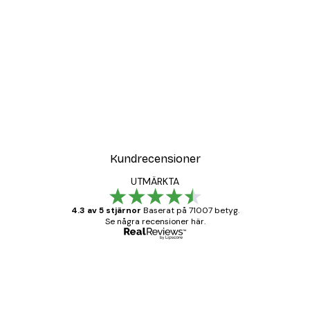
Kundrecensioner
UTMÄRKTA
4.3 av 5 stjärnor
Baserat på 71007 betyg.
Se några recensioner här.
Verifierad köpare
Kundrecensioner
BRA