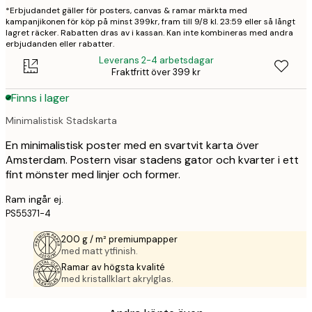
*Erbjudandet gäller för posters, canvas & ramar märkta med
kampanjikonen för köp på minst 399kr, fram till 9/8 kl. 23:59 eller så långt
lagret räcker. Rabatten dras av i kassan. Kan inte kombineras med andra
erbjudanden eller rabatter.
Leverans 2-4 arbetsdagar
Fraktfritt över 399 kr
Finns i lager
Minimalistisk Stadskarta
En minimalistisk poster med en svartvit karta över
Amsterdam. Postern visar stadens gator och kvarter i ett
fint mönster med linjer och former.
Ram ingår ej.
PS55371-4
200 g / m² premiumpapper
med matt ytfinish.
Ramar av högsta kvalité
med kristallklart akrylglas.