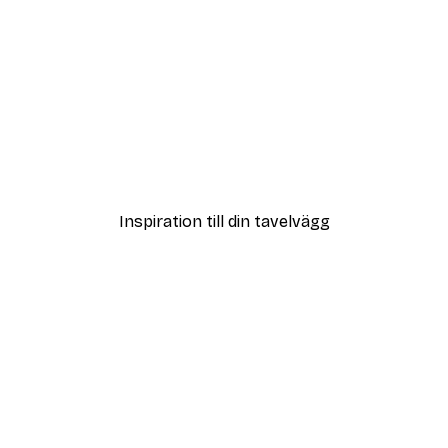
DEAL
ter
Vägen till Stranden Poste
Från 108 kr
Inspiration till din tavelvägg