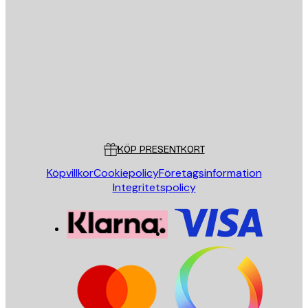
E-postadress
SKICKA
Butik
Poster Store
Kundservice
KÖP PRESENTKORT
Köpvillkor
Cookiepolicy
Företagsinformation
Integritetspolicy