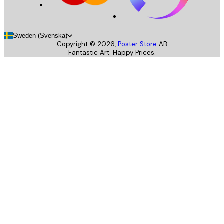
Sweden (Svenska)
Copyright ©
2026
,
Poster Store
AB
Fantastic Art. Happy Prices.