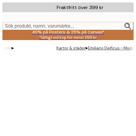
Skip
Fraktfritt över 399 kr
to
main
content.
Sök produkt, namn, varumärke...
40% på Posters & 25% på Canvas*
*Giltigt vid köp för minst 399 kr
▸
▸
Kartor & städer
Emiliano Deificus - Mode