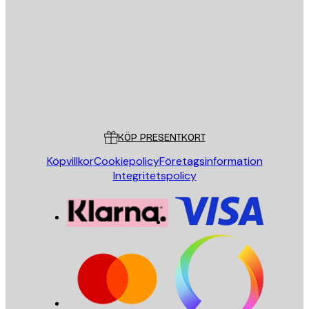
E-postadress
SKICKA
Butik
Poster Store
Kundservice
KÖP PRESENTKORT
Köpvillkor
Cookiepolicy
Företagsinformation
Integritetspolicy