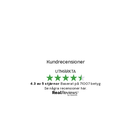
Kundrecensioner
UTMÄRKTA
4.3 av 5 stjärnor
Baserat på 71007 betyg.
Se några recensioner här.
Verifierad köpare
Kundrecensioner
BRA