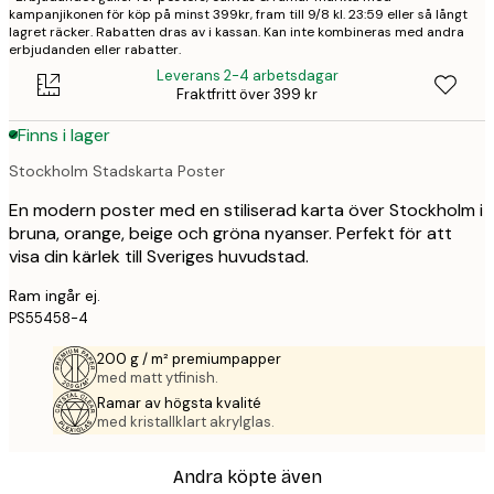
kampanjikonen för köp på minst 399kr, fram till 9/8 kl. 23:59 eller så långt
lagret räcker. Rabatten dras av i kassan. Kan inte kombineras med andra
erbjudanden eller rabatter.
Leverans 2-4 arbetsdagar
Fraktfritt över 399 kr
Finns i lager
Stockholm Stadskarta Poster
En modern poster med en stiliserad karta över Stockholm i
bruna, orange, beige och gröna nyanser. Perfekt för att
visa din kärlek till Sveriges huvudstad.
Ram ingår ej.
PS55458-4
200 g / m² premiumpapper
med matt ytfinish.
Ramar av högsta kvalité
med kristallklart akrylglas.
Andra köpte även