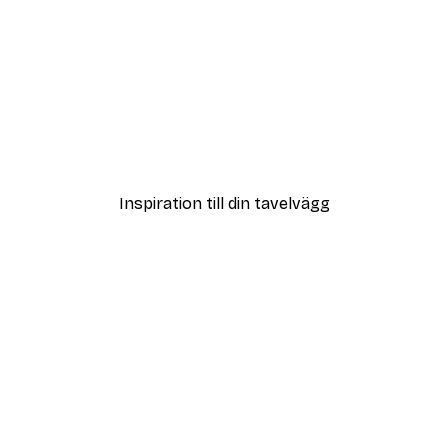
DEAL
Poster
Vägen till Stranden Poste
Från 108 kr
Inspiration till din tavelvägg