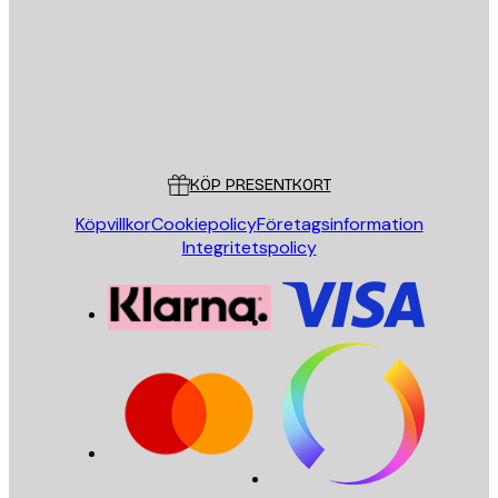
Butik
Poster Store
Kundservice
KÖP PRESENTKORT
Köpvillkor
Cookiepolicy
Företagsinformation
Integritetspolicy