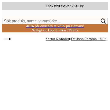
Skip
Fraktfritt över 399 kr
to
main
content.
Sök produkt, namn, varumärke...
40% på Posters & 25% på Canvas*
*Giltigt vid köp för minst 399 kr
▸
▸
Kartor & städer
Emiliano Deificus - Munic