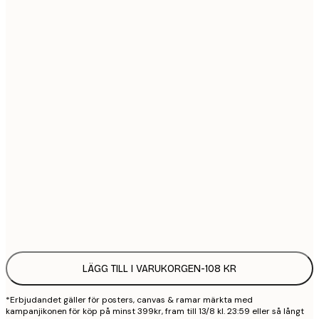
21x30 cm
1
30x40 cm
2
40x50 cm
2
50x70 cm
3
70x100 cm
4
100x150 cm
9
Frame
options
LÄGG TILL I VARUKORGEN
-
108 KR
*Erbjudandet gäller för posters, canvas & ramar märkta med
kampanjikonen för köp på minst 399kr, fram till 13/8 kl. 23:59 eller så långt