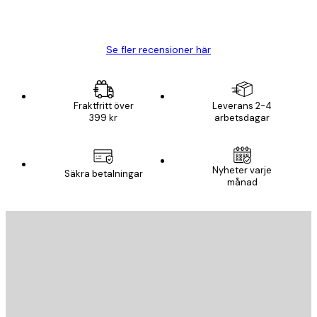
20 apr.
Björn R
Se fler recensioner här
Fraktfritt över
Leverans 2-4
399 kr
arbetsdagar
Nyheter varje
Säkra betalningar
månad
E-postadress
SKICKA