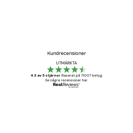
DEAL
ter
Strandgräs Poster
Från 108 kr
Kundrecensioner
UTMÄRKTA
4.3 av 5 stjärnor
Baserat på 71007 betyg.
Se några recensioner här.
Verifierad köpare
Kundrecensioner
BRA