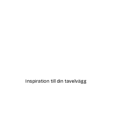
DEAL
Vägen till Stranden Poster
Från 108 kr
Inspiration till din tavelvägg