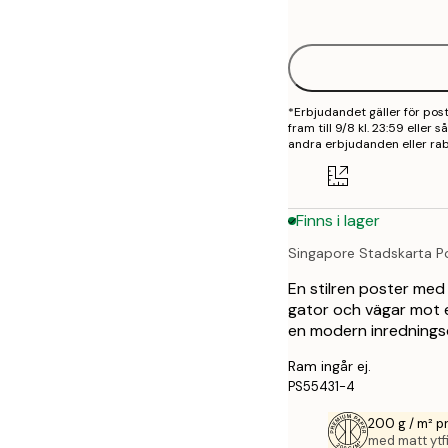
options
30x40 cm
40x50 cm
*Erbjudandet gäller för po
50x70 cm
fram till 9/8 kl. 23:59 eller
andra erbjudanden eller rab
70x100 cm
100x150 cm
Finns i lager
Singapore Stadskarta P
En stilren poster med 
gator och vägar mot en
en modern inredningsd
Ram ingår ej.
PS55431-4
200 g / m² 
med matt ytfi