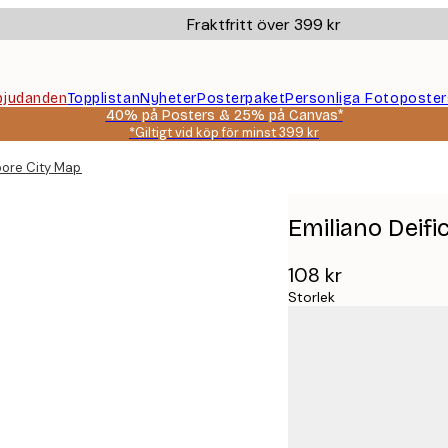
Fraktfritt över 399 kr
bjudanden
Topplistan
Nyheter
Posterpaket
Personliga Fotoposter
40% på Posters & 25% på Canvas*
*Giltigt vid köp för minst 399 kr
pore City Map Poster
Emiliano Deifi
108 kr
Storlek