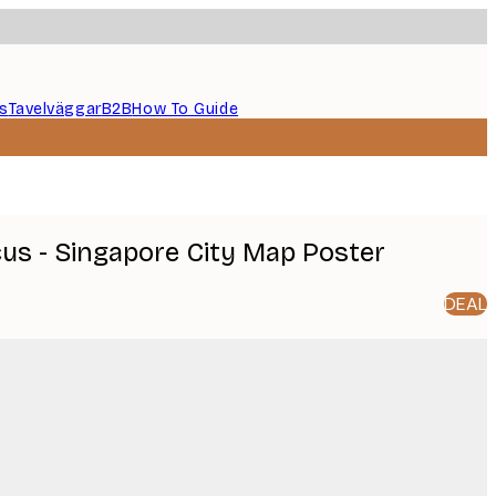
s
Tavelväggar
B2B
How To Guide
cus - Singapore City Map Poster
DEAL