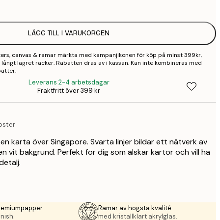
2
LÄGG TILL I VARUKORGEN
2
sters, canvas & ramar märkta med kampanjikonen för köp på minst 399kr,
3
 så långt lagret räcker. Rabatten dras av i kassan. Kan inte kombineras med
atter.
4
Leverans 2-4 arbetsdagar
Fraktfritt över 399 kr
9
oster
en karta över Singapore. Svarta linjer bildar ett nätverk av
 vit bakgrund. Perfekt för dig som älskar kartor och vill ha
etalj.
premiumpapper
Ramar av högsta kvalité
nish.
med kristallklart akrylglas.