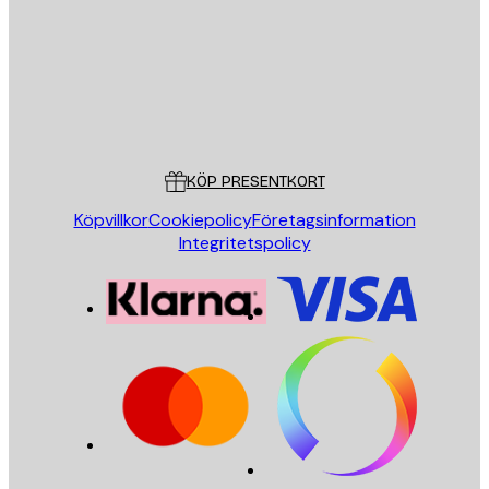
Butik
Poster Store
Kundservice
KÖP PRESENTKORT
Köpvillkor
Cookiepolicy
Företagsinformation
Integritetspolicy