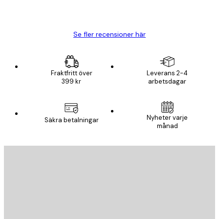
20 apr.
Björn R
Se fler recensioner här
Fraktfritt över
Leverans 2-4
399 kr
arbetsdagar
Nyheter varje
Säkra betalningar
månad
E-postadress
SKICKA