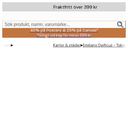
Skip
Fraktfritt över 399 kr
to
main
content.
Sök produkt, namn, varumärke...
40% på Posters & 25% på Canvas*
*Giltigt vid köp för minst 399 kr
▸
▸
Kartor & städer
Emiliano Deificus - Tokyo