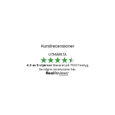
DEAL
Poster
Vägen till Stranden Poste
Från 108 kr
Kundrecensioner
UTMÄRKTA
4.3 av 5 stjärnor
Baserat på 71007 betyg.
Se några recensioner här.
Verifierad köpare
Kundrecensioner
BRA