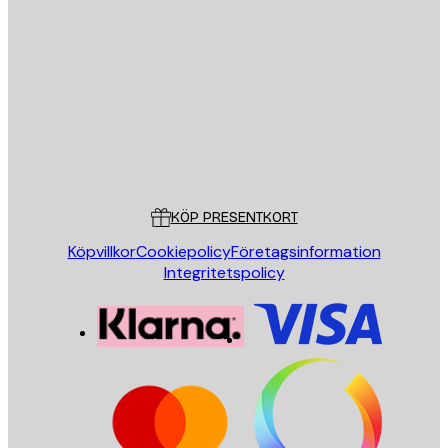
E-postadress
SKICKA
Butik
Poster Store
Kundservice
KÖP PRESENTKORT
Köpvillkor
Cookiepolicy
Företagsinformation
Integritetspolicy