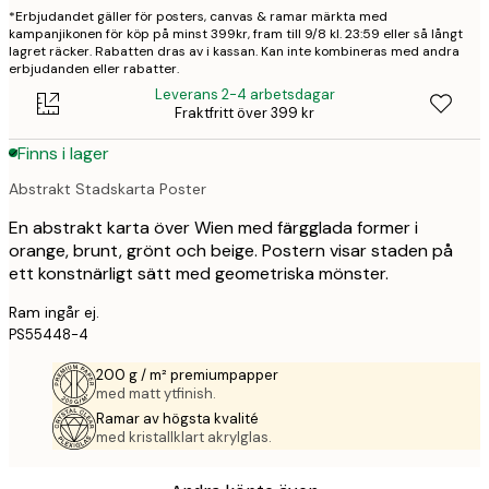
*Erbjudandet gäller för posters, canvas & ramar märkta med
kampanjikonen för köp på minst 399kr, fram till 9/8 kl. 23:59 eller så långt
lagret räcker. Rabatten dras av i kassan. Kan inte kombineras med andra
erbjudanden eller rabatter.
Leverans 2-4 arbetsdagar
Fraktfritt över 399 kr
Finns i lager
Abstrakt Stadskarta Poster
En abstrakt karta över Wien med färgglada former i
orange, brunt, grönt och beige. Postern visar staden på
ett konstnärligt sätt med geometriska mönster.
Ram ingår ej.
PS55448-4
200 g / m² premiumpapper
med matt ytfinish.
Ramar av högsta kvalité
med kristallklart akrylglas.