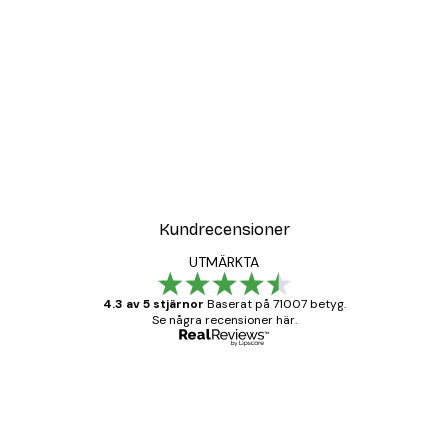
Kundrecensioner
UTMÄRKTA
4.3 av 5 stjärnor
Baserat på 71007 betyg.
Se några recensioner här.
Verifierad köpare
Kundrecensioner
BRA