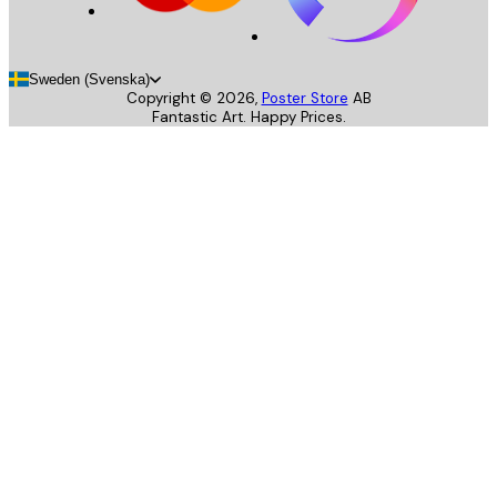
Sweden (Svenska)
Copyright ©
2026
,
Poster Store
AB
Fantastic Art. Happy Prices.