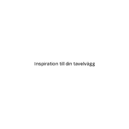
DEAL
ter
Vägen till Stranden Poste
Från 108 kr
Inspiration till din tavelvägg