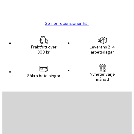
20 apr.
Björn R
Se fler recensioner här
Fraktfritt över
Leverans 2-4
399 kr
arbetsdagar
Nyheter varje
Säkra betalningar
månad
E-postadress