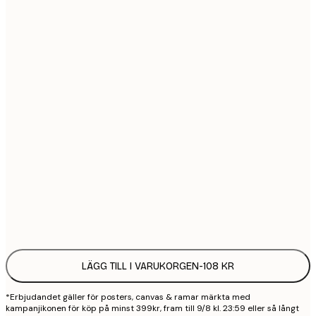
21x30 cm
1
30x40 cm
2
40x50 cm
2
50x70 cm
3
70x100 cm
4
100x150 cm
9
Frame
options
LÄGG TILL I VARUKORGEN
-
108 KR
*Erbjudandet gäller för posters, canvas & ramar märkta med
kampanjikonen för köp på minst 399kr, fram till 9/8 kl. 23:59 eller så långt