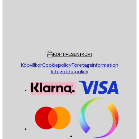
SKICKA
Butik
Poster Store
Kundservice
KÖP PRESENTKORT
Köpvillkor
Cookiepolicy
Företagsinformation
Integritetspolicy