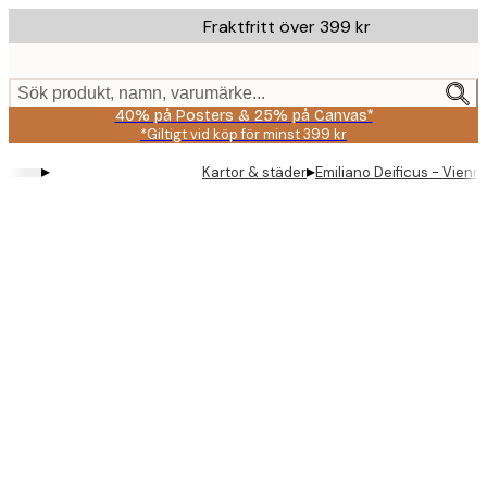
Skip
Fraktfritt över 399 kr
to
main
content.
Sök produkt, namn, varumärke...
40% på Posters & 25% på Canvas*
*Giltigt vid köp för minst 399 kr
▸
▸
Kartor & städer
Emiliano Deificus - Vienn