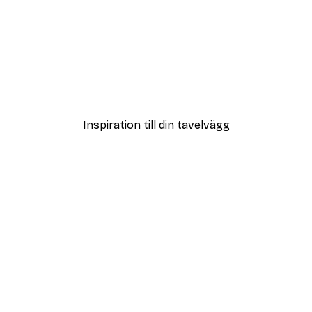
DEAL
Poster
Vägen till Stranden Poste
Från 108 kr
Inspiration till din tavelvägg