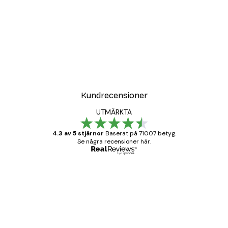
Kundrecensioner
UTMÄRKTA
4.3 av 5 stjärnor
Baserat på 71007 betyg.
Se några recensioner här.
Verifierad köpare
Kundrecensioner
BRA