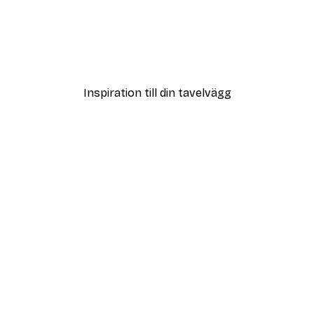
DEAL
ter
Vägen till Stranden Poste
Från 108 kr
Inspiration till din tavelvägg