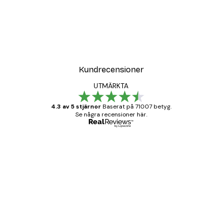
Kundrecensioner
UTMÄRKTA
4.3 av 5 stjärnor
Baserat på 71007 betyg.
Se några recensioner här.
Verifierad köpare
Kundrecensioner
BRA
20 apr.
Björn R