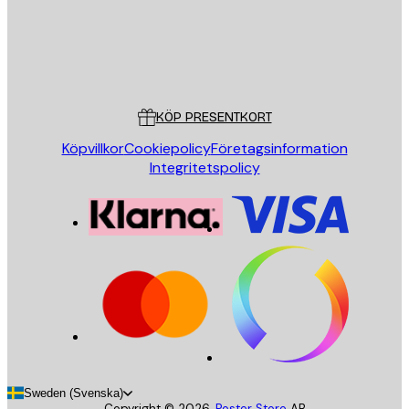
Butik
Poster Store
Kundservice
KÖP PRESENTKORT
Köpvillkor
Cookiepolicy
Företagsinformation
Integritetspolicy
Sweden (Svenska)
Copyright ©
2026
,
Poster Store
AB