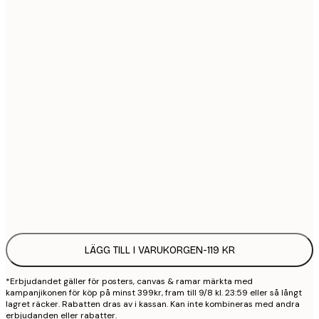
21x30 cm
1
30x40 cm
2
40x50 cm
2
50x70 cm
3
70x100 cm
4
Frame
options
LÄGG TILL I VARUKORGEN
-
119 KR
*Erbjudandet gäller för posters, canvas & ramar märkta med
kampanjikonen för köp på minst 399kr, fram till 9/8 kl. 23:59 eller så långt
lagret räcker. Rabatten dras av i kassan. Kan inte kombineras med andra
erbjudanden eller rabatter.