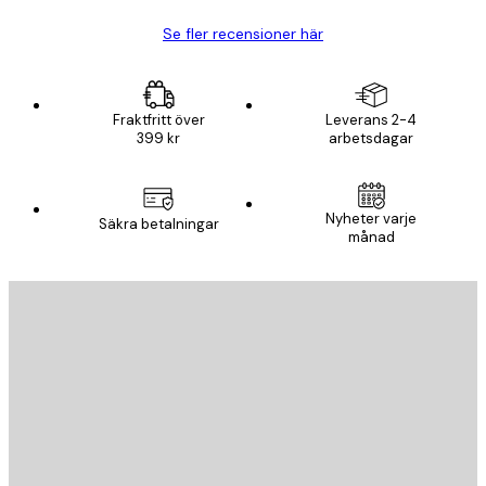
Se fler recensioner här
Fraktfritt över
Leverans 2-4
399 kr
arbetsdagar
Nyheter varje
Säkra betalningar
månad
E-postadress
SKICKA