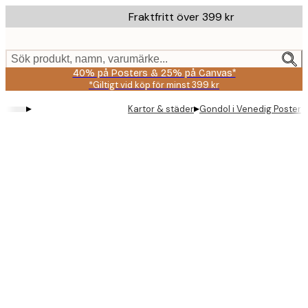
Skip
Fraktfritt över 399 kr
to
main
content.
Sök produkt, namn, varumärke...
40% på Posters & 25% på Canvas*
*Giltigt vid köp för minst 399 kr
▸
▸
Kartor & städer
Gondol i Venedig Poster