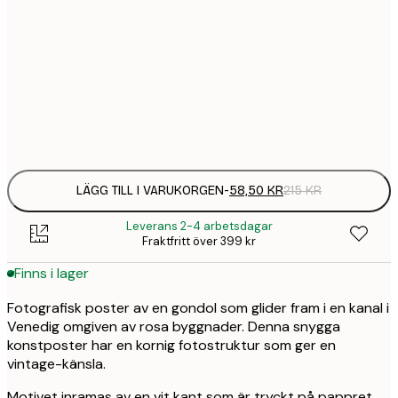
30x40 cm
58,
215 
50x70 cm
94,
347 
Frame
options
LÄGG TILL I VARUKORGEN
-
58,50 KR
215 KR
Leverans 2-4 arbetsdagar
Fraktfritt över 399 kr
Finns i lager
Fotografisk poster av en gondol som glider fram i en kanal i
Venedig omgiven av rosa byggnader. Denna snygga
konstposter har en kornig fotostruktur som ger en
vintage-känsla.
Motivet inramas av en vit kant som är tryckt på pappret