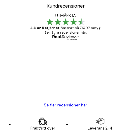
Kundrecensioner
UTMÄRKTA
4.3 av 5 stjärnor
Baserat på 71007 betyg.
Se några recensioner här.
Verifierad köpare
Kundrecensioner
BRA
20 apr.
Björn R
Se fler recensioner här
Fraktfritt över
Leverans 2-4