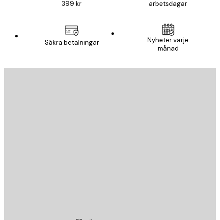
399 kr
arbetsdagar
Nyheter varje
Säkra betalningar
månad
E-postadress
SKICKA
Butik
Poster Store
Kundservice