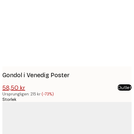
Product
images
Gondol i Venedig Poster
58,50 kr
Outlet
215 kr
Ursprungligen:
215 kr
(-73%)
Storlek