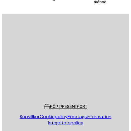
månad
E-postadress
SKICKA
Butik
Poster Store
Kundservice
KÖP PRESENTKORT
Köpvillkor
Cookiepolicy
Företagsinformation
Integritetspolicy