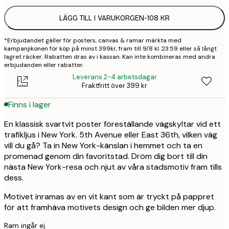
LÄGG TILL I VARUKORGEN
-
108 KR
*Erbjudandet gäller för posters, canvas & ramar märkta med
kampanjikonen för köp på minst 399kr, fram till 9/8 kl. 23:59 eller så långt
lagret räcker. Rabatten dras av i kassan. Kan inte kombineras med andra
erbjudanden eller rabatter.
Leverans 2-4 arbetsdagar
Fraktfritt över 399 kr
Finns i lager
En klassisk svartvit poster föreställande vägskyltar vid ett
trafikljus i New York. 5th Avenue eller East 36th, vilken väg
vill du gå? Ta in New York-känslan i hemmet och ta en
promenad genom din favoritstad. Dröm dig bort till din
nästa New York-resa och njut av våra stadsmotiv fram tills
dess.
Motivet inramas av en vit kant som är tryckt på pappret
för att framhäva motivets design och ge bilden mer djup.
Ram ingår ej.