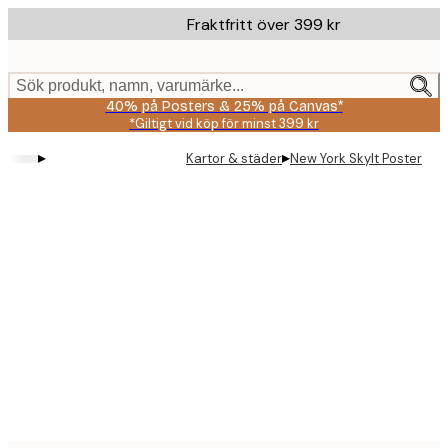
Skip
Fraktfritt över 399 kr
to
main
content.
Sök produkt, namn, varumärke...
40% på Posters & 25% på Canvas*
*Giltigt vid köp för minst 399 kr
▸
▸
Kartor & städer
New York Skylt Poster
Product
images