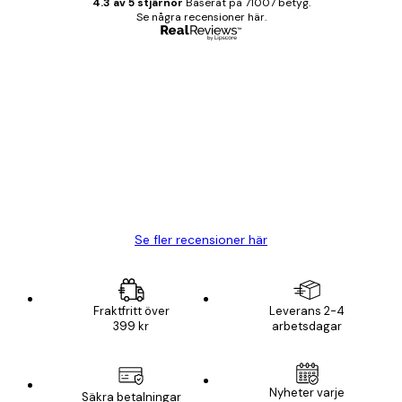
4.3 av 5 stjärnor
Baserat på 71007 betyg.
Se några recensioner här.
Verifierad köpare
Kundrecensioner
BRA
20 apr.
Björn R
Se fler recensioner här
Fraktfritt över
Leverans 2-4
399 kr
arbetsdagar
Nyheter varje
Säkra betalningar