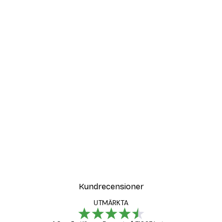
DEAL
Modegatan Poster
Från 108 kr
Kundrecensioner
UTMÄRKTA