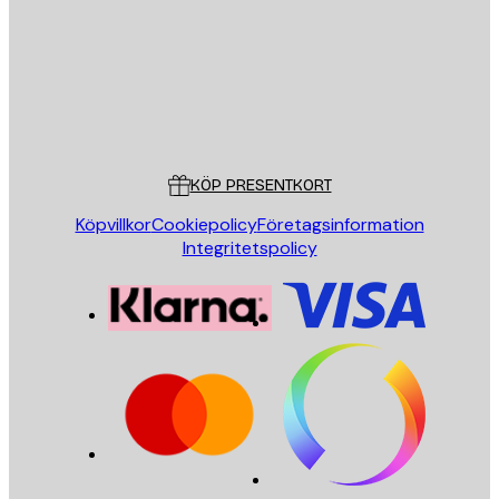
Butik
Poster Store
Kundservice
KÖP PRESENTKORT
Köpvillkor
Cookiepolicy
Företagsinformation
Integritetspolicy