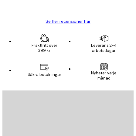
20 apr.
Björn R
Se fler recensioner här
Fraktfritt över
Leverans 2-4
399 kr
arbetsdagar
Nyheter varje
Säkra betalningar
månad
E-postadress
SKICKA