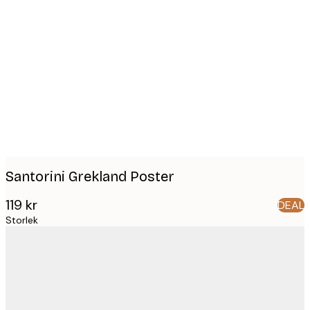
Product
images
Santorini Grekland Poster
119 kr
DEAL
Storlek