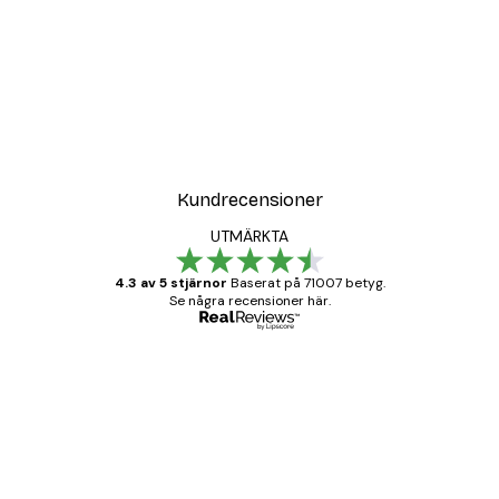
DEAL
ter
Strandgräs Poster
Från 108 kr
Kundrecensioner
UTMÄRKTA
4.3 av 5 stjärnor
Baserat på 71007 betyg.
Se några recensioner här.
Verifierad köpare
Kundrecensioner
BRA