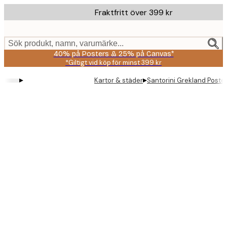
Skip
Fraktfritt över 399 kr
to
main
content.
Sök produkt, namn, varumärke...
40% på Posters & 25% på Canvas*
*Giltigt vid köp för minst 399 kr
▸
▸
Kartor & städer
Santorini Grekland Poste