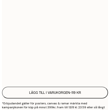
21x30 cm
1
30x40 cm
2
40x50 cm
2
50x70 cm
3
70x100 cm
4
100x150 cm
9
Frame
options
LÄGG TILL I VARUKORGEN
-
119 KR
*Erbjudandet gäller för posters, canvas & ramar märkta med
kampanjikonen för köp på minst 399kr, fram till 13/8 kl. 23:59 eller så långt