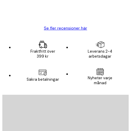
20 apr.
Björn R
Se fler recensioner här
Fraktfritt över
Leverans 2-4
399 kr
arbetsdagar
Nyheter varje
Säkra betalningar
månad
E-postadress