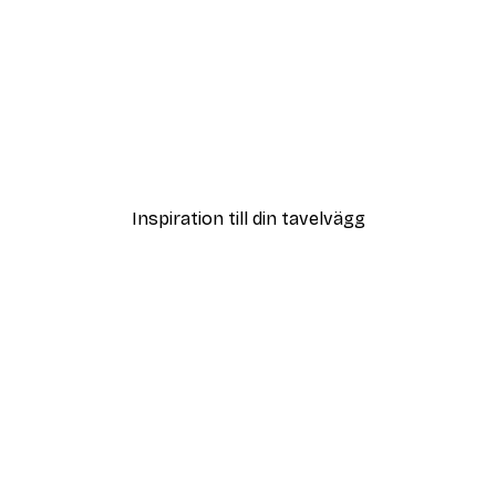
DEAL
ter
Vägen till Stranden Poste
Från 108 kr
Inspiration till din tavelvägg