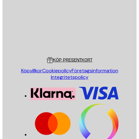
SKICKA
Butik
Poster Store
Kundservice
KÖP PRESENTKORT
Köpvillkor
Cookiepolicy
Företagsinformation
Integritetspolicy