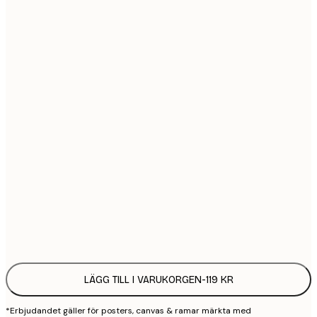
21x30 cm
1
30x40 cm
2
40x50 cm
2
50x50 cm
2
50x70 cm
3
70x100 cm
4
Frame
options
LÄGG TILL I VARUKORGEN
-
119 KR
*Erbjudandet gäller för posters, canvas & ramar märkta med