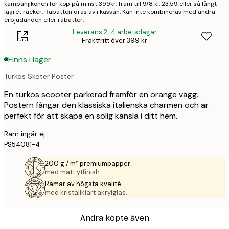
kampanjikonen för köp på minst 399kr, fram till 9/8 kl. 23:59 eller så långt
lagret räcker. Rabatten dras av i kassan. Kan inte kombineras med andra
erbjudanden eller rabatter.
Leverans 2-4 arbetsdagar
Fraktfritt över 399 kr
Finns i lager
Turkos Skoter Poster
En turkos scooter parkerad framför en orange vägg.
Postern fångar den klassiska italienska charmen och är
perfekt för att skapa en solig känsla i ditt hem.
Ram ingår ej.
PS54081-4
200 g / m² premiumpapper
med matt ytfinish.
Ramar av högsta kvalité
med kristallklart akrylglas.
Andra köpte även