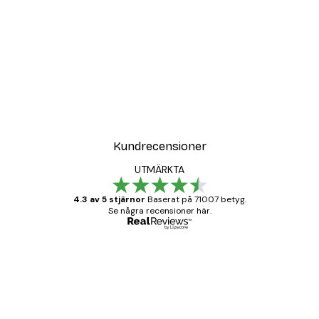
Kundrecensioner
UTMÄRKTA
4.3 av 5 stjärnor
Baserat på 71007 betyg.
Se några recensioner här.
Verifierad köpare
Kundrecensioner
BRA