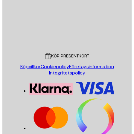
SKICKA
Butik
Poster Store
Kundservice
KÖP PRESENTKORT
Köpvillkor
Cookiepolicy
Företagsinformation
Integritetspolicy