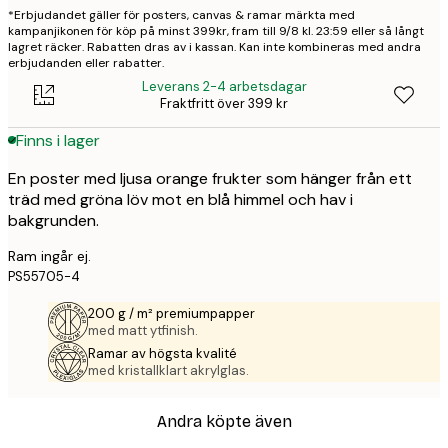
*Erbjudandet gäller för posters, canvas & ramar märkta med
kampanjikonen för köp på minst 399kr, fram till 9/8 kl. 23:59 eller så långt
lagret räcker. Rabatten dras av i kassan. Kan inte kombineras med andra
erbjudanden eller rabatter.
Leverans 2-4 arbetsdagar
Fraktfritt över 399 kr
Finns i lager
En poster med ljusa orange frukter som hänger från ett
träd med gröna löv mot en blå himmel och hav i
bakgrunden.
Ram ingår ej.
PS55705-4
200 g / m² premiumpapper
med matt ytfinish.
Ramar av högsta kvalité
med kristallklart akrylglas.
Andra köpte även