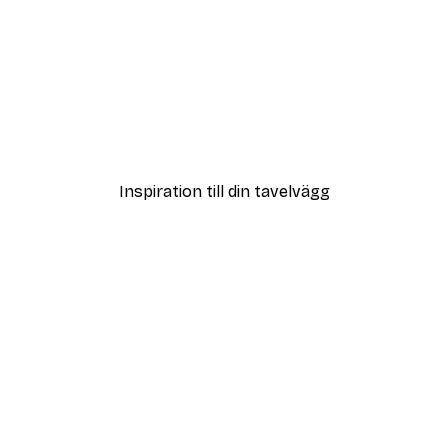
DEAL
Vägen till Stranden Poste
Från 108 kr
Inspiration till din tavelvägg