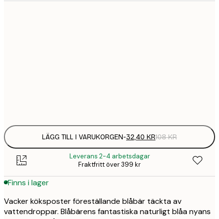
21x30 cm
32,
108 
30x40 cm
58,
215 
50x70 cm
94,
347 
Frame
options
LÄGG TILL I VARUKORGEN
-
32,40 KR
108 KR
Leverans 2-4 arbetsdagar
Fraktfritt över 399 kr
Finns i lager
Vacker köksposter föreställande blåbär täckta av
vattendroppar. Blåbärens fantastiska naturligt blåa nyans