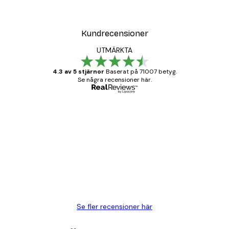
Kundrecensioner
UTMÄRKTA
4.3 av 5 stjärnor
Baserat på 71007 betyg.
Se några recensioner här.
Verifierad köpare
Kundrecensioner
BRA
20 apr.
Björn R
Se fler recensioner här