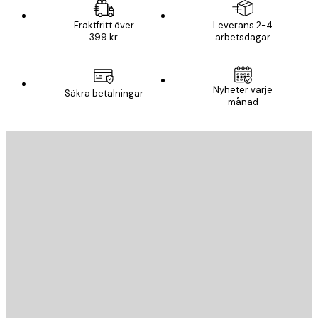
Fraktfritt över
Leverans 2-4
399 kr
arbetsdagar
Nyheter varje
Säkra betalningar
månad
E-postadress
SKICKA
Butik
Poster Store