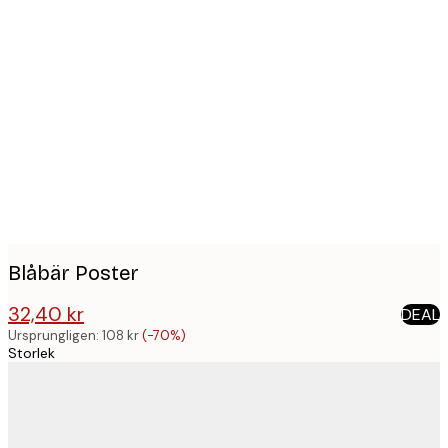
Product
images
Blåbär Poster
32,40 kr
DEAL
108 kr
Ursprungligen:
108 kr
(-70%)
Storlek