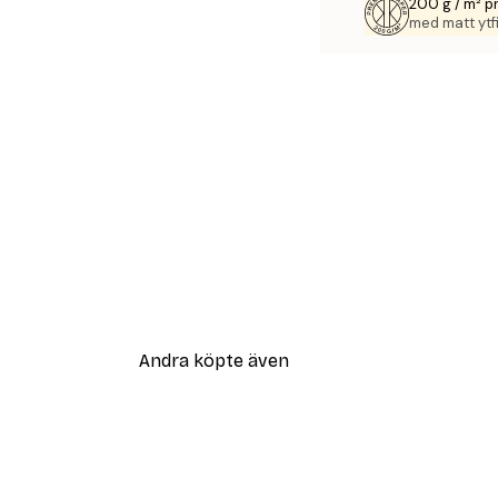
200 g / m² 
med matt ytfi
Andra köpte även