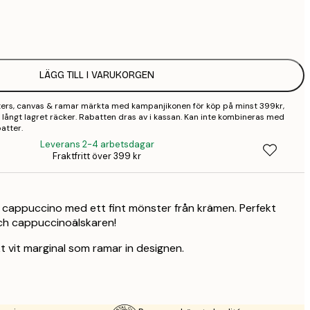
1
2
LÄGG TILL I VARUKORGEN
sters, canvas & ramar märkta med kampanjikonen för köp på minst 399kr,
 så långt lagret räcker. Rabatten dras av i kassan. Kan inte kombineras med
atter.
Leverans 2-4 arbetsdagar
Fraktfritt över 399 kr
 cappuccino med ett fint mönster från krämen. Perfekt
och cappuccinoälskaren!
t vit marginal som ramar in designen.