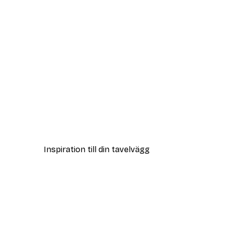
DEAL
Positano Marina Poster
Från 119 kr
Inspiration till din tavelvägg