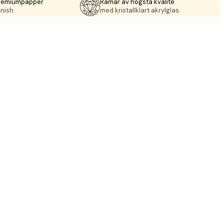
premiumpapper
Ramar av högsta kvalité
nish.
med kristallklart akrylglas.