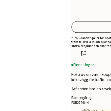
Frame
21x30 cm
options
30x40 cm
*Erbjudandet gäller för po
fram till 9/8 kl. 23:59 eller
andra erbjudanden eller rab
Finns i lager
Foto av en varm kopp
köksvägg för kaffe- 
Affischen har en tryck
Ram ingår ej.
PS52796-4