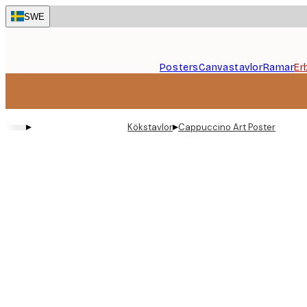
Skip
SWE
to
main
content.
Posters
Canvastavlor
Ramar
Er
▸
▸
Kökstavlor
Cappuccino Art Poster