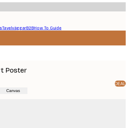
s
Tavelväggar
B2B
How To Guide
t Poster
DEAL
Canvas