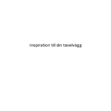
DEAL
Bon Appétit Poster
Från 65 kr
Inspiration till din tavelvägg