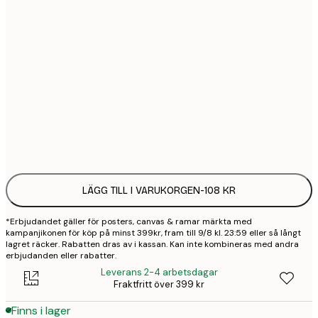
21x30 cm
1
30x40 cm
2
50x70 cm
3
Frame
options
LÄGG TILL I VARUKORGEN
-
108 KR
*Erbjudandet gäller för posters, canvas & ramar märkta med
kampanjikonen för köp på minst 399kr, fram till 9/8 kl. 23:59 eller så långt
lagret räcker. Rabatten dras av i kassan. Kan inte kombineras med andra
erbjudanden eller rabatter.
Leverans 2-4 arbetsdagar
Fraktfritt över 399 kr
Finns i lager