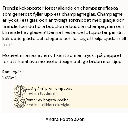
Trendig köksposter föreställande en champagneflaska
som generöst fyller upp ett champagneglas. Champagne
är lycka i ett glas och är tydligt förknippat med glädje och
firande. Kan du höra bubblorna bubbla i champagnen och
klirrandet av glasen? Denna frestande fotoposter ger ditt
kök både glädje och elegans och får dig att vilja bjuda in till
fest!
Motivet inramas av en vit kant som är tryckt på pappret
för att framhäva motivets design och ge bilden mer djup.
Ram ingår ej.
15225-4
200 g / m² premiumpapper
med matt ytfinish.
Ramar av högsta kvalité
med kristallklart akrylglas.
Andra köpte även