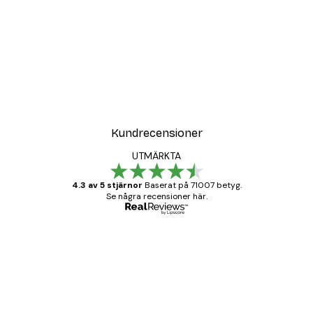
Kundrecensioner
UTMÄRKTA
4.3 av 5 stjärnor
Baserat på 71007 betyg.
Se några recensioner här.
Verifierad köpare
Kundrecensioner
BRA