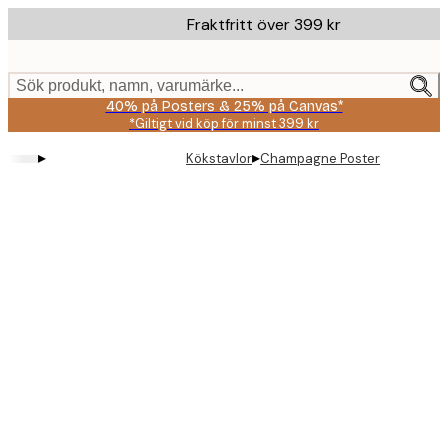
Skip
Fraktfritt över 399 kr
to
main
content.
Sök produkt, namn, varumärke...
40% på Posters & 25% på Canvas*
*Giltigt vid köp för minst 399 kr
▸
▸
Kökstavlor
Champagne Poster