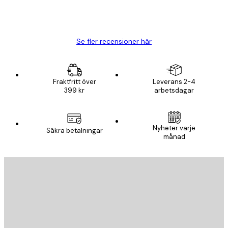
20 apr.
Björn R
Se fler recensioner här
Fraktfritt över
Leverans 2-4
399 kr
arbetsdagar
Nyheter varje
Säkra betalningar
månad
E-postadress