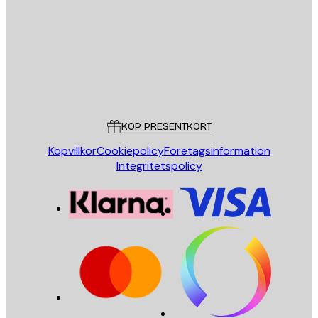
SKICKA
Butik
Poster Store
Kundservice
KÖP PRESENTKORT
Köpvillkor
Cookiepolicy
Företagsinformation
Integritetspolicy