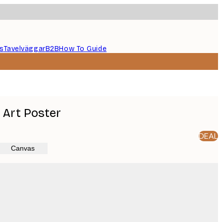
s
Tavelväggar
B2B
How To Guide
 Art Poster
DEAL
Canvas