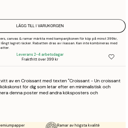
1
2
LÄGG TILL I VARUKORGEN
sters, canvas & ramar märkta med kampanjikonen för köp på minst 399kr,
 så långt lagret räcker. Rabatten dras av i kassan. Kan inte kombineras med
atter.
Leverans 2-4 arbetsdagar
Fraktfritt över 399 kr
rtvitt av en Croissant med texten "Croissant - Un croissant
kt kökskonst för dig som letar efter en minimalistisk och
inera denna poster med andra köksposters och
premiumpapper
Ramar av högsta kvalité