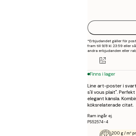
Frame
21x30 cm
options
30x40 cm
*Erbjudandet gäller för po
fram till 9/8 kl. 23:59 eller
andra erbjudanden eller rab
Finns i lager
Line art-poster i sva
s'il vous plait". Perfe
elegant känsla. Komb
köksrelaterade citat.
Ram ingår ej.
PS52574-4
200 g / m² 