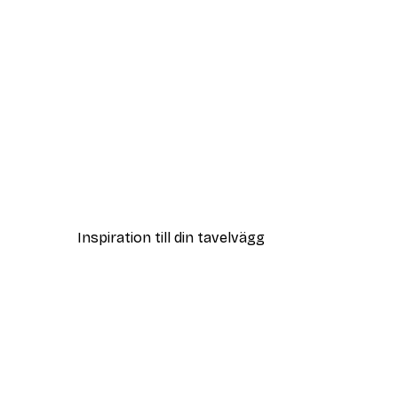
DEAL
One Line Art No 1 Poster
Från 108 kr
Inspiration till din tavelvägg