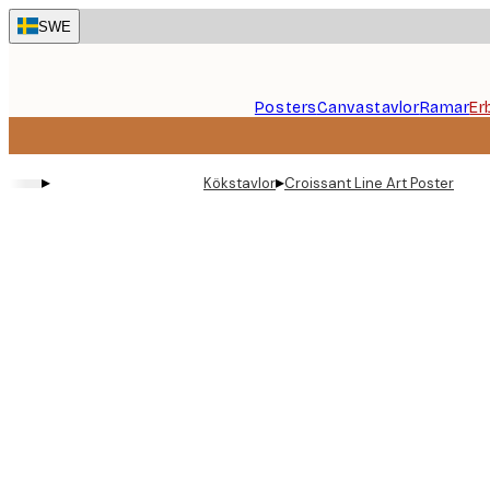
Skip
SWE
to
main
content.
Posters
Canvastavlor
Ramar
Er
▸
▸
Kökstavlor
Croissant Line Art Poster