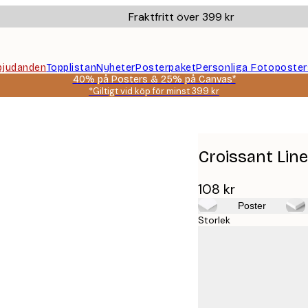
Fraktfritt över 399 kr
bjudanden
Topplistan
Nyheter
Posterpaket
Personliga Fotoposter
40% på Posters & 25% på Canvas*
*Giltigt vid köp för minst 399 kr
Croissant Line
108 kr
Poster
Storlek