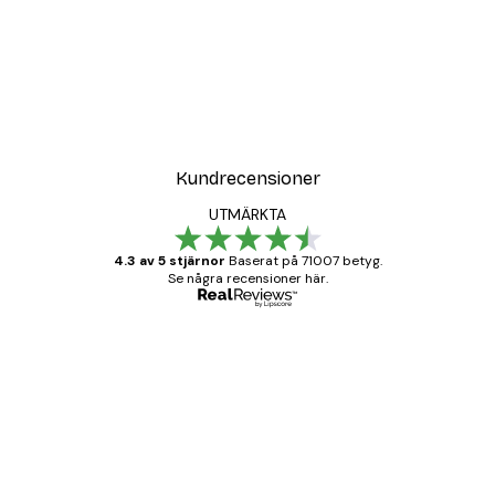
Kundrecensioner
UTMÄRKTA
4.3 av 5 stjärnor
Baserat på 71007 betyg.
Se några recensioner här.
Verifierad köpare
Kundrecensioner
BRA
20 apr.