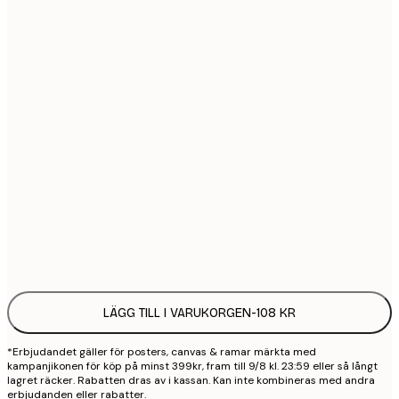
21x30 cm
1
30x40 cm
2
50x70 cm
3
70x100 cm
4
100x150 cm
9
Frame
options
LÄGG TILL I VARUKORGEN
-
108 KR
*Erbjudandet gäller för posters, canvas & ramar märkta med
kampanjikonen för köp på minst 399kr, fram till 9/8 kl. 23:59 eller så långt
lagret räcker. Rabatten dras av i kassan. Kan inte kombineras med andra
erbjudanden eller rabatter.