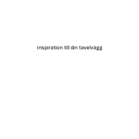
DEAL
oster
Kaffestund Poster
Från 108 kr
Inspiration till din tavelvägg