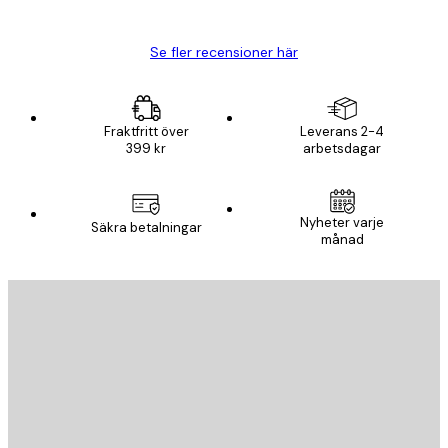
Björn R
Se fler recensioner här
Fraktfritt över
Leverans 2-4
399 kr
arbetsdagar
Nyheter varje
Säkra betalningar
månad
E-postadress
SKICKA