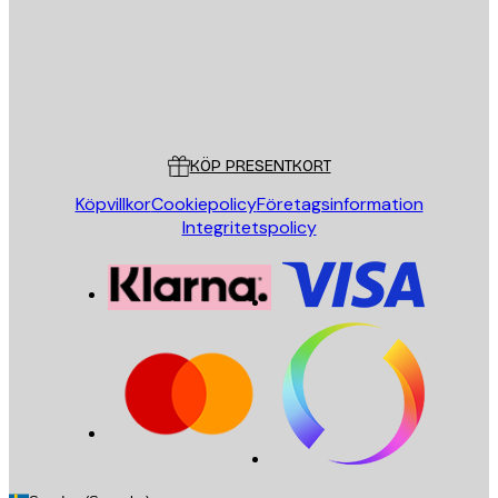
Butik
Poster Store
Kundservice
KÖP PRESENTKORT
Köpvillkor
Cookiepolicy
Företagsinformation
Integritetspolicy