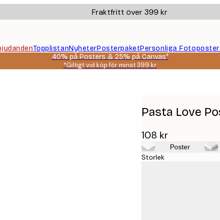
Fraktfritt över 399 kr
bjudanden
Topplistan
Nyheter
Posterpaket
Personliga Fotoposter
40% på Posters & 25% på Canvas*
*Giltigt vid köp för minst 399 kr
Pasta Love Po
108 kr
Poster
Storlek