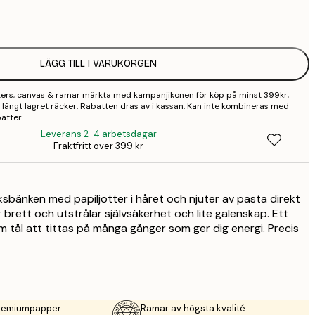
1
2
LÄGG TILL I VARUKORGEN
2
sters, canvas & ramar märkta med kampanjikonen för köp på minst 399kr,
2
 så långt lagret räcker. Rabatten dras av i kassan. Kan inte kombineras med
atter.
3
Leverans 2-4 arbetsdagar
Fraktfritt över 399 kr
4
ksbänken med papiljotter i håret och njuter av pasta direkt
r brett och utstrålar självsäkerhet och lite galenskap. Ett
m tål att tittas på många gånger som ger dig energi. Precis
premiumpapper
Ramar av högsta kvalité