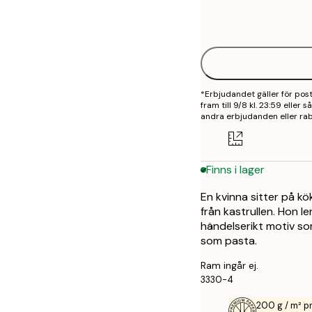
Frame
21x30 cm
options
30x40 cm
40x50 cm
*Erbjudandet gäller för po
50x50 cm
fram till 9/8 kl. 23:59 eller
andra erbjudanden eller rab
50x70 cm
70x100 cm
Finns i lager
En kvinna sitter på kö
från kastrullen. Hon le
händelserikt motiv so
som pasta.
Ram ingår ej.
3330-4
200 g / m² 