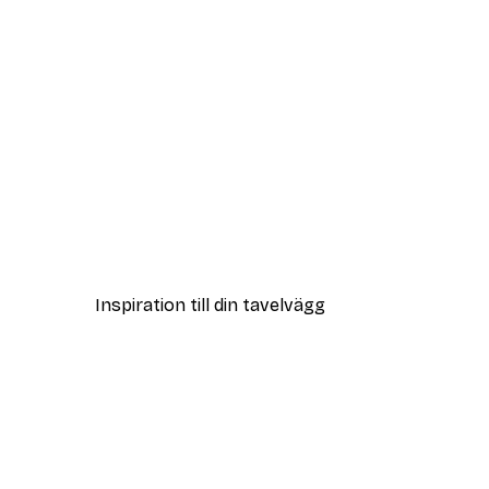
DEAL
London Dreams Poster
Från 215 kr
Inspiration till din tavelvägg