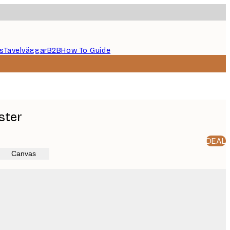
s
Tavelväggar
B2B
How To Guide
ster
DEAL
Canvas