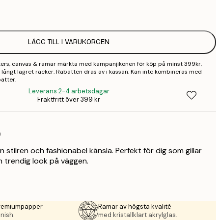
1
2
LÄGG TILL I VARUKORGEN
2
sters, canvas & ramar märkta med kampanjikonen för köp på minst 399kr,
2
 så långt lagret räcker. Rabatten dras av i kassan. Kan inte kombineras med
atter.
3
Leverans 2-4 arbetsdagar
Fraktfritt över 399 kr
4
9
n
tilren och fashionabel känsla. Perfekt för dig som gillar
n trendig look på väggen.
premiumpapper
Ramar av högsta kvalité
nish.
med kristallklart akrylglas.