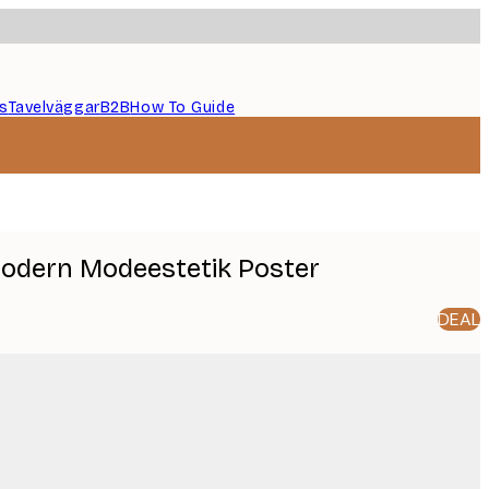
s
Tavelväggar
B2B
How To Guide
 Modern Modeestetik Poster
DEAL