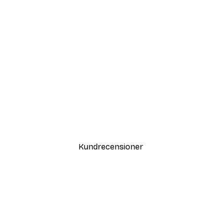
DEAL
Vägen till Stranden Poster
Från 108 kr
Kundrecensioner