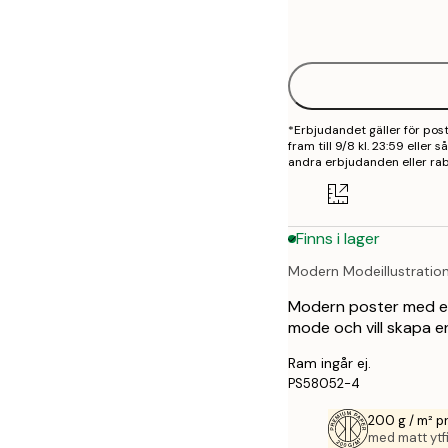
Frame
21x30 cm
options
30x40 cm
40x50 cm
*Erbjudandet gäller för po
50x50 cm
fram till 9/8 kl. 23:59 eller
andra erbjudanden eller rab
50x70 cm
70x100 cm
Finns i lager
100x150 cm
Modern Modeillustratio
Modern poster med en s
mode och vill skapa e
Ram ingår ej.
PS58052-4
200 g / m² 
med matt ytfi