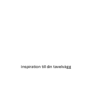
Outlet
Earth Poster
Från 32,40 kr
108 kr
Inspiration till din tavelvägg