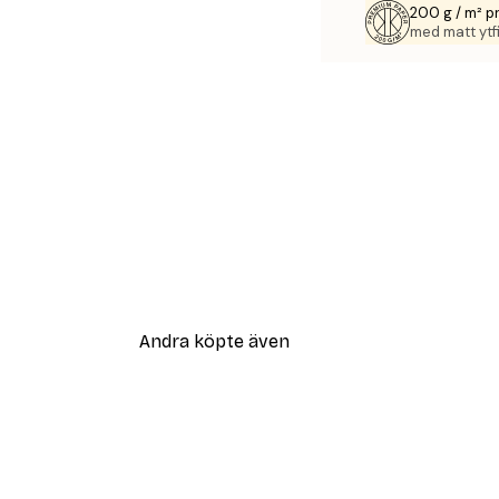
200 g / m² 
med matt ytfi
Andra köpte även