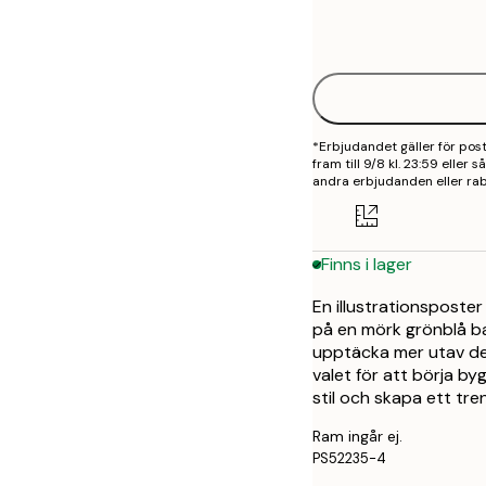
Frame
21x30 cm
options
30x40 cm
50x70 cm
*Erbjudandet gäller för po
fram till 9/8 kl. 23:59 eller
andra erbjudanden eller rab
Finns i lager
En illustrationsposte
på en mörk grönblå bak
upptäcka mer utav de
valet för att börja by
stil och skapa ett tr
Ram ingår ej.
PS52235-4