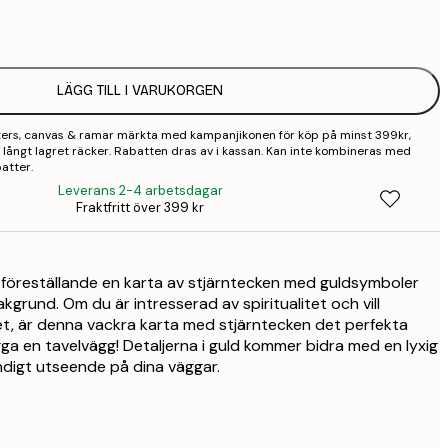
1
2
LÄGG TILL I VARUKORGEN
3
sters, canvas & ramar märkta med kampanjikonen för köp på minst 399kr,
 så långt lagret räcker. Rabatten dras av i kassan. Kan inte kombineras med
atter.
Leverans 2-4 arbetsdagar
Fraktfritt över 399 kr
r föreställande en karta av stjärntecken med guldsymboler
grund. Om du är intresserad av spiritualitet och vill
t, är denna vackra karta med stjärntecken det perfekta
gga en tavelvägg! Detaljerna i guld kommer bidra med en lyxig
endigt utseende på dina väggar.