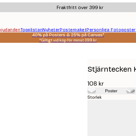
Fraktfritt över 399 kr
bjudanden
Topplistan
Nyheter
Posterpaket
Personliga Fotoposter
40% på Posters & 25% på Canvas*
*Giltigt vid köp för minst 399 kr
Stjärntecken 
108 kr
Poster
Storlek