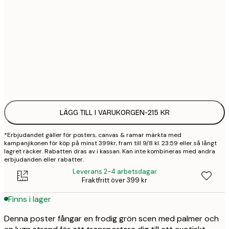
30x40 cm
2
50x70 cm
3
Frame
options
LÄGG TILL I VARUKORGEN
-
215 KR
*Erbjudandet gäller för posters, canvas & ramar märkta med
kampanjikonen för köp på minst 399kr, fram till 9/8 kl. 23:59 eller så långt
lagret räcker. Rabatten dras av i kassan. Kan inte kombineras med andra
erbjudanden eller rabatter.
Leverans 2-4 arbetsdagar
Fraktfritt över 399 kr
Finns i lager
Denna poster fångar en frodig grön scen med palmer och