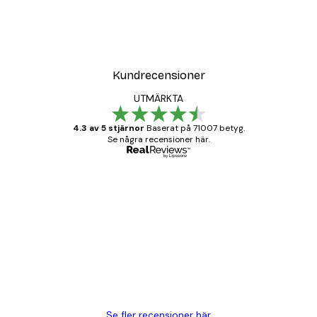
Kundrecensioner
UTMÄRKTA
4.3 av 5 stjärnor
Baserat på 71007 betyg.
Se några recensioner här.
Verifierad köpare
Kundrecensioner
BRA
20 apr.
Björn R
Se fler recensioner här