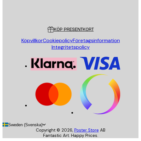
Butik
Poster Store
Kundservice
KÖP PRESENTKORT
Köpvillkor
Cookiepolicy
Företagsinformation
Integritetspolicy
Sweden (Svenska)
Copyright ©
2026
,
Poster Store
AB
Fantastic Art. Happy Prices.