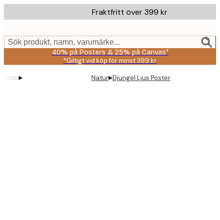
Skip
Fraktfritt över 399 kr
to
main
content.
Sök produkt, namn, varumärke...
40% på Posters & 25% på Canvas*
*Giltigt vid köp för minst 399 kr
▸
▸
Natur
Djungel Ljus Poster