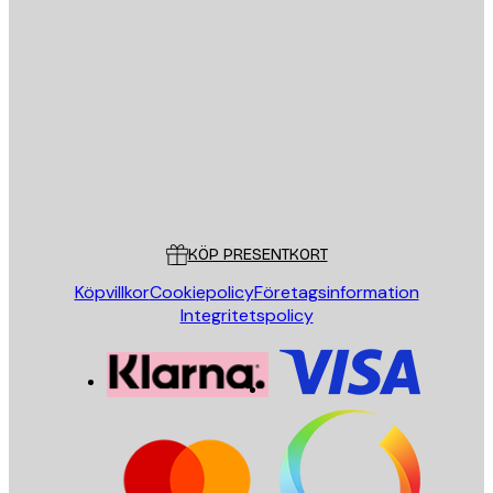
E-postadress
SKICKA
Butik
Poster Store
Kundservice
KÖP PRESENTKORT
Köpvillkor
Cookiepolicy
Företagsinformation
Integritetspolicy