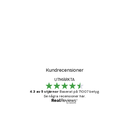
Kundrecensioner
UTMÄRKTA
4.3 av 5 stjärnor
Baserat på 71007 betyg.
Se några recensioner här.
Verifierad köpare
Kundrecensioner
BRA