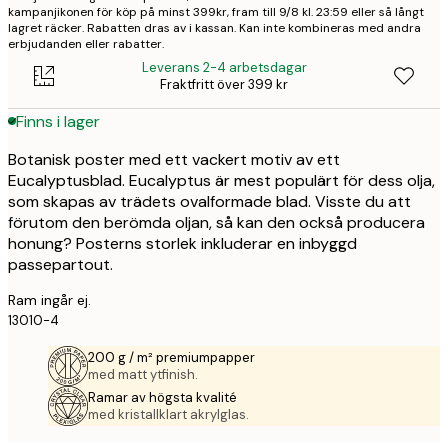
kampanjikonen för köp på minst 399kr, fram till 9/8 kl. 23:59 eller så långt
lagret räcker. Rabatten dras av i kassan. Kan inte kombineras med andra
erbjudanden eller rabatter.
Leverans 2-4 arbetsdagar
Fraktfritt över 399 kr
Finns i lager
Botanisk poster med ett vackert motiv av ett
Eucalyptusblad. Eucalyptus är mest populärt för dess olja,
som skapas av trädets ovalformade blad. Visste du att
förutom den berömda oljan, så kan den också producera
honung? Posterns storlek inkluderar en inbyggd
passepartout.
Ram ingår ej.
13010-4
200 g / m² premiumpapper
med matt ytfinish.
Ramar av högsta kvalité
med kristallklart akrylglas.