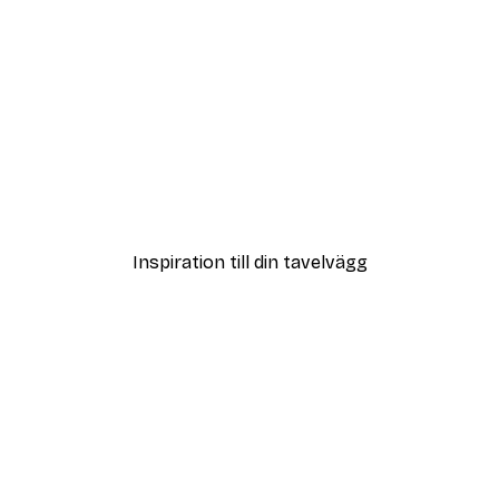
DEAL
r
Brun Båge Illustration Nr
Från 108 kr
Inspiration till din tavelvägg