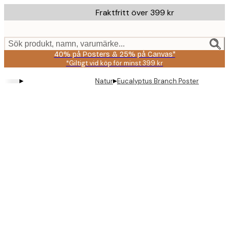
Skip
Fraktfritt över 399 kr
to
main
content.
Sök produkt, namn, varumärke...
40% på Posters & 25% på Canvas*
*Giltigt vid köp för minst 399 kr
▸
▸
Natur
Eucalyptus Branch Poster