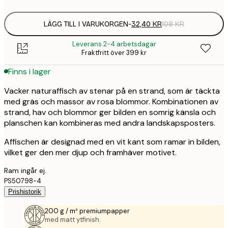
options
LÄGG TILL I VARUKORGEN
-
32,40 KR
108 KR
Leverans 2-4 arbetsdagar
Fraktfritt över 399 kr
Finns i lager
Vacker naturaffisch av stenar på en strand, som är täckta
med gräs och massor av rosa blommor. Kombinationen av
strand, hav och blommor ger bilden en somrig känsla och
planschen kan kombineras med andra landskapsposters.
Affischen är designad med en vit kant som ramar in bilden,
vilket ger den mer djup och framhäver motivet.
Ram ingår ej.
PS50798-4
Prishistorik
200 g / m² premiumpapper
med matt ytfinish.