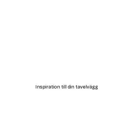
DEAL
Coco Poster
Från 108 kr
Inspiration till din tavelvägg