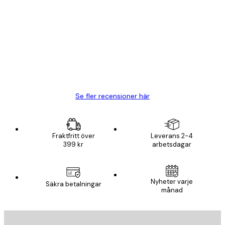
Kundrecensioner
BRA
20 apr.
Björn R
Se fler recensioner här
Fraktfritt över
Leverans 2-4
399 kr
arbetsdagar
Nyheter varje
Säkra betalningar
månad