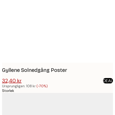
Product
images
Gyllene Solnedgång Poster
32,40 kr
DEAL
108 kr
Ursprungligen:
108 kr
(-70%)
Storlek