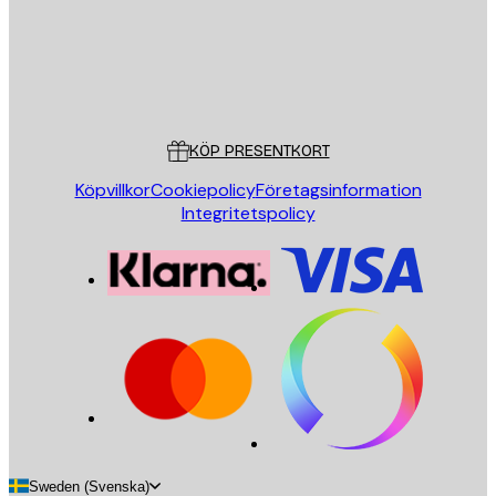
Butik
Poster Store
Kundservice
KÖP PRESENTKORT
Köpvillkor
Cookiepolicy
Företagsinformation
Integritetspolicy
Sweden (Svenska)