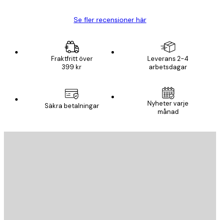
Se fler recensioner här
Fraktfritt över
Leverans 2-4
399 kr
arbetsdagar
Nyheter varje
Säkra betalningar
månad
E-postadress
SKICKA