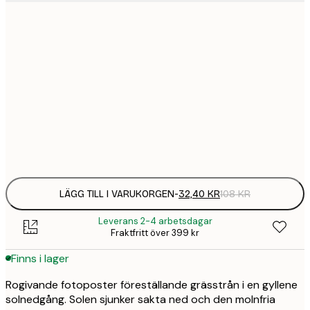
21x30 cm
32,
108 
30x40 cm
58,
215 
50x70 cm
94,
347 
Frame
options
LÄGG TILL I VARUKORGEN
-
32,40 KR
108 KR
Leverans 2-4 arbetsdagar
Fraktfritt över 399 kr
Finns i lager
Rogivande fotoposter föreställande grässtrån i en gyllene
solnedgång. Solen sjunker sakta ned och den molnfria