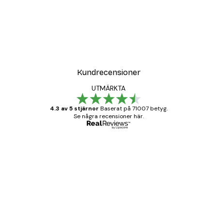
Kundrecensioner
UTMÄRKTA
4.3 av 5 stjärnor
Baserat på 71007 betyg.
Se några recensioner här.
Verifierad köpare
Kundrecensioner
BRA
20 apr.
Björn R