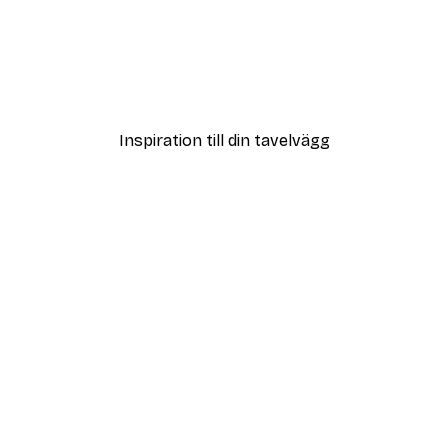
Outlet
s Poster
Flygande Par Poster
Från 58,50 kr
215 kr
Inspiration till din tavelvägg