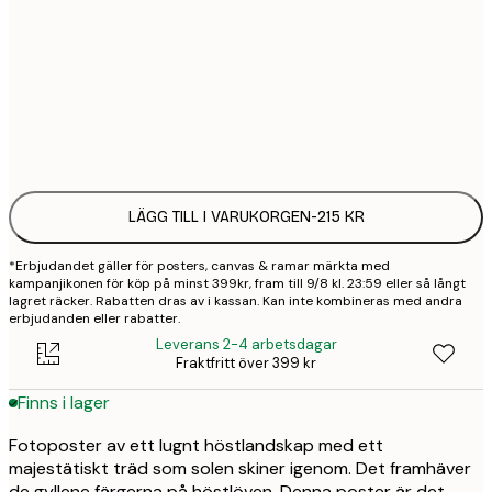
30x40 cm
2
50x70 cm
3
Frame
options
LÄGG TILL I VARUKORGEN
-
215 KR
*Erbjudandet gäller för posters, canvas & ramar märkta med
kampanjikonen för köp på minst 399kr, fram till 9/8 kl. 23:59 eller så långt
lagret räcker. Rabatten dras av i kassan. Kan inte kombineras med andra
erbjudanden eller rabatter.
Leverans 2-4 arbetsdagar
Fraktfritt över 399 kr
Finns i lager
Fotoposter av ett lugnt höstlandskap med ett
majestätiskt träd som solen skiner igenom. Det framhäver
de gyllene färgerna på höstlöven. Denna poster är det