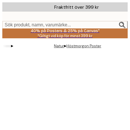
Skip
Fraktfritt över 399 kr
to
main
content.
Sök produkt, namn, varumärke...
40% på Posters & 25% på Canvas*
*Giltigt vid köp för minst 399 kr
▸
▸
Natur
Höstmorgon Poster