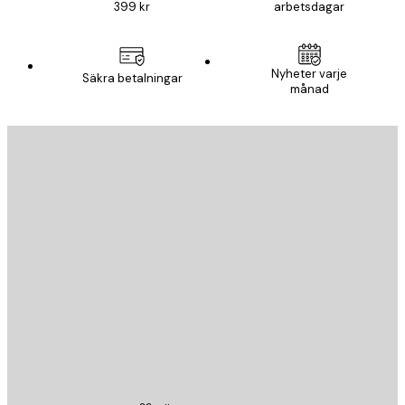
399 kr
arbetsdagar
Nyheter varje
Säkra betalningar
månad
E-postadress
SKICKA
Butik
Poster Store
Kundservice