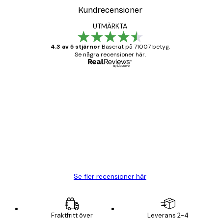
Kundrecensioner
UTMÄRKTA
4.3 av 5 stjärnor
Baserat på 71007 betyg.
Se några recensioner här.
Verifierad köpare
Kundrecensioner
BRA
20 apr.
Björn R
Se fler recensioner här
Fraktfritt över
Leverans 2-4