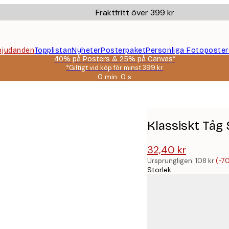
Fraktfritt över 399 kr
bjudanden
Topplistan
Nyheter
Posterpaket
Personliga Fotoposter
40% på Posters & 25% på Canvas*
*Giltigt vid köp för minst 399 kr
0 min.
0 s
Giltig
till
och
med:
2026-
Klassiskt Tåg
08-
09
32,40 kr
108 kr
Ursprungligen:
108 kr
(-7
Storlek