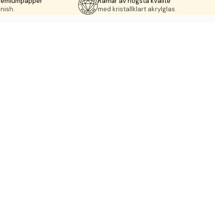
premiumpapper
Ramar av högsta kvalité
nish.
med kristallklart akrylglas.