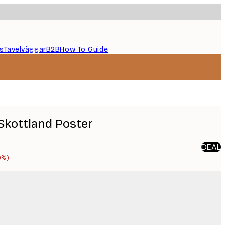
s
Tavelväggar
B2B
How To Guide
 Skottland Poster
DEAL
0%)