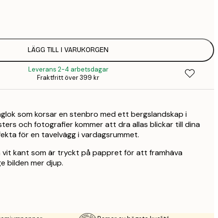
32,
108 
58,
215 
LÄGG TILL I VARUKORGEN
94,
347 
Leverans 2-4 arbetsdagar
Fraktfritt över 399 kr
ånglok som korsar en stenbro med ett bergslandskap i
rs och fotografier kommer att dra allas blickar till dina
fekta för en tavelvägg i vardagsrummet.
 vit kant som är tryckt på pappret för att framhäva
e bilden mer djup.