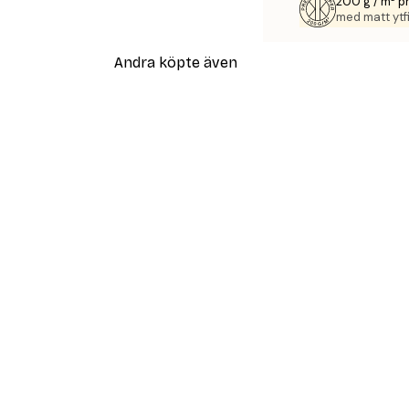
200 g / m² 
med matt ytfi
Andra köpte även