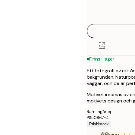
Frame
21x30 cm
options
30x40 cm
50x70 cm
Finns i lager
Ett fotografi av ett 
bakgrunden. Naturposte
väggar, och de är per
Motivet inramas av en
motivets design och g
Ram ingår ej.
PS50867-4
Prishistorik