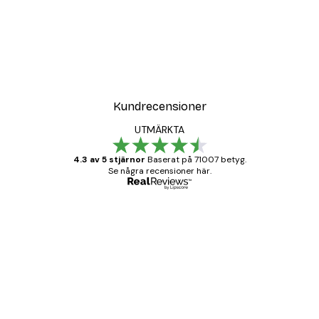
Kundrecensioner
UTMÄRKTA
4.3 av 5 stjärnor
Baserat på 71007 betyg.
Se några recensioner här.
Verifierad köpare
Kundrecensioner
BRA
20 apr.
Björn R