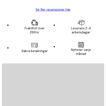
Se fler recensioner här
Fraktfritt över
Leverans 2-4
399 kr
arbetsdagar
Nyheter varje
Säkra betalningar
månad
E-postadress
SKICKA