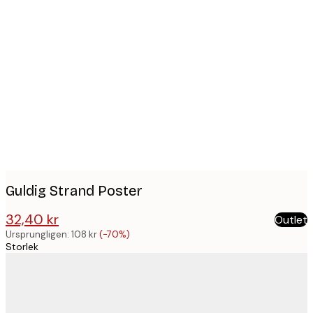
Product
images
Guldig Strand Poster
32,40 kr
Outlet
108 kr
Ursprungligen:
108 kr
(-70%)
Storlek