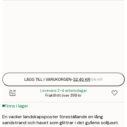
21x30 cm
32,
108 
30x40 cm
58,
215 
50x70 cm
94,
347 
Frame
options
LÄGG TILL I VARUKORGEN
-
32,40 KR
108 KR
Leverans 2-4 arbetsdagar
Fraktfritt över 399 kr
Finns i lager
En vacker landskapsposter föreställande en lång
sandstrand och havet som glittrar i det gyllene solljuset.