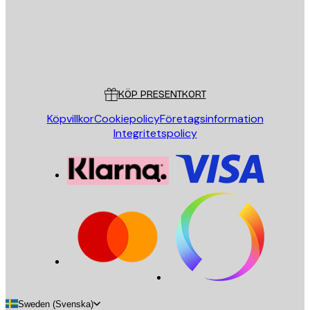
Butik
Poster Store
Kundservice
KÖP PRESENTKORT
Köpvillkor
Cookiepolicy
Företagsinformation
Integritetspolicy
Sweden (Svenska)