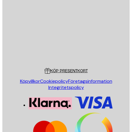
E-postadress
SKICKA
Butik
Poster Store
Kundservice
KÖP PRESENTKORT
Köpvillkor
Cookiepolicy
Företagsinformation
Integritetspolicy