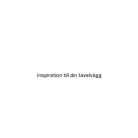
DEAL
Kornvallmo Vintage Illust
Från 119 kr
Inspiration till din tavelvägg