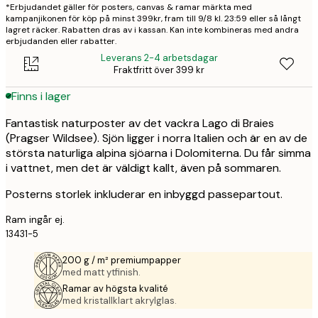
*Erbjudandet gäller för posters, canvas & ramar märkta med
kampanjikonen för köp på minst 399kr, fram till 9/8 kl. 23:59 eller så långt
lagret räcker. Rabatten dras av i kassan. Kan inte kombineras med andra
erbjudanden eller rabatter.
Leverans 2-4 arbetsdagar
Fraktfritt över 399 kr
Finns i lager
Fantastisk naturposter av det vackra Lago di Braies
(Pragser Wildsee). Sjön ligger i norra Italien och är en av de
största naturliga alpina sjöarna i Dolomiterna. Du får simma
i vattnet, men det är väldigt kallt, även på sommaren.
Posterns storlek inkluderar en inbyggd passepartout.
Ram ingår ej.
13431-5
200 g / m² premiumpapper
med matt ytfinish.
Ramar av högsta kvalité
med kristallklart akrylglas.