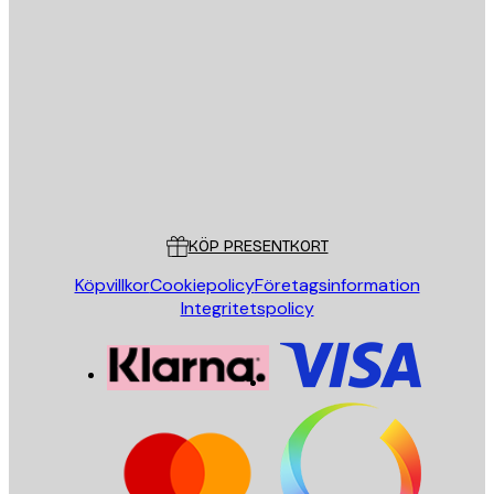
E-postadress
SKICKA
Butik
Poster Store
Kundservice
KÖP PRESENTKORT
Köpvillkor
Cookiepolicy
Företagsinformation
Integritetspolicy