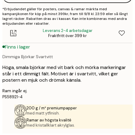
*Erbjudandet gäller för posters, canvas & ramar märkta med
kampanjikonen för köp på minst 399kr, fram till 9/8 kl. 23:59 eller så långt
lagret räcker. Rabatten dras av i kassan. Kan inte kombineras med andra
erbjudanden eller rabatter.
Leverans 2-4 arbetsdagar
Fraktfritt över 399 kr
Finns i lager
Dimmiga Björkar Svartvitt
Höga, smala björkar med vit bark och mörka markeringar
står i ett dimmigt fält. Motivet är i svartvitt, vilket ger
postern en mjuk och drömsk känsla.
Ram ingår ej.
PS58921-4
200 g / m² premiumpapper
med matt ytfinish.
Ramar av högsta kvalité
med kristallklart akrylglas.