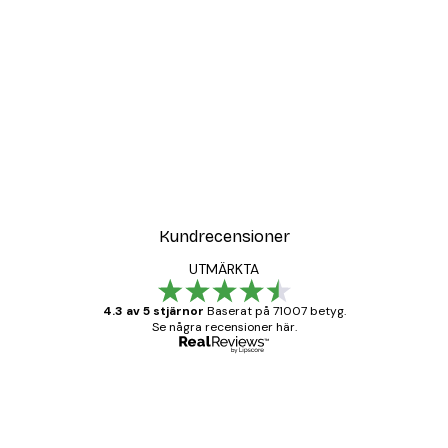
DEAL
ter
Vägen till Stranden Poste
Från 108 kr
Kundrecensioner
UTMÄRKTA
4.3 av 5 stjärnor
Baserat på 71007 betyg.
Se några recensioner här.
Verifierad köpare
Kundrecensioner
BRA