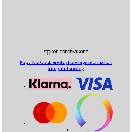
SKICKA
Butik
Poster Store
Kundservice
KÖP PRESENTKORT
Köpvillkor
Cookiepolicy
Företagsinformation
Integritetspolicy