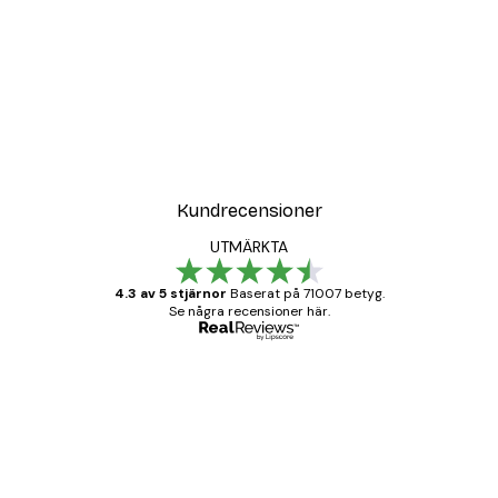
Kundrecensioner
UTMÄRKTA
4.3 av 5 stjärnor
Baserat på 71007 betyg.
Se några recensioner här.
Verifierad köpare
Kundrecensioner
BRA