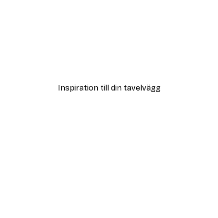
DEAL
ngs Poster
Coco Poster
Från 108 kr
Inspiration till din tavelvägg