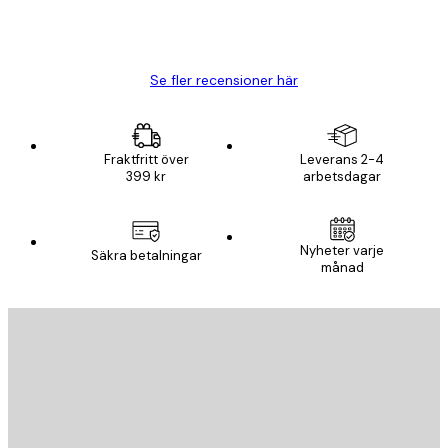
20 apr.
Björn R
Se fler recensioner här
Fraktfritt över
Leverans 2-4
399 kr
arbetsdagar
Nyheter varje
Säkra betalningar
månad
E-postadress