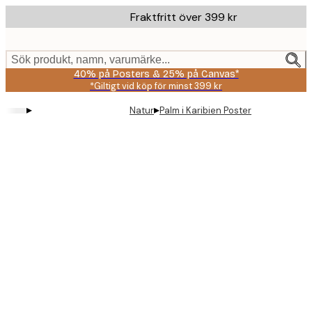
Skip
Fraktfritt över 399 kr
to
main
content.
Sök produkt, namn, varumärke...
40% på Posters & 25% på Canvas*
*Giltigt vid köp för minst 399 kr
▸
▸
Natur
Palm i Karibien Poster