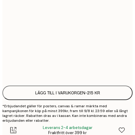
30x40 cm
2
40x50 cm
2
50x50 cm
2
70x100 cm
4
Frame
options
LÄGG TILL I VARUKORGEN
-
215 KR
*Erbjudandet gäller för posters, canvas & ramar märkta med
kampanjikonen för köp på minst 399kr, fram till 9/8 kl. 23:59 eller så långt
lagret räcker. Rabatten dras av i kassan. Kan inte kombineras med andra
erbjudanden eller rabatter.
Leverans 2-4 arbetsdagar
Fraktfritt över 399 kr