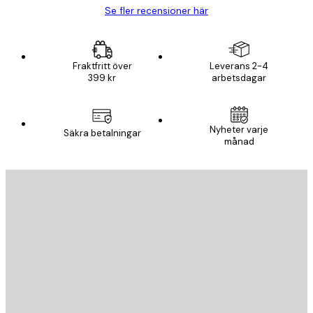
Se fler recensioner här
Fraktfritt över
Leverans 2-4
399 kr
arbetsdagar
Nyheter varje
Säkra betalningar
månad
E-postadress
SKICKA