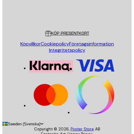
Butik
Poster Store
Kundservice
KÖP PRESENTKORT
Köpvillkor
Cookiepolicy
Företagsinformation
Integritetspolicy
Sweden (Svenska)
Copyright ©
2026
,
Poster Store
AB