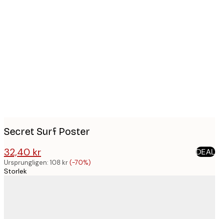
Product
images
Secret Surf Poster
32,40 kr
DEAL
108 kr
Ursprungligen:
108 kr
(-70%)
Storlek