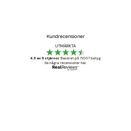
Kundrecensioner
UTMÄRKTA
4.3 av 5 stjärnor
Baserat på 71007 betyg.
Se några recensioner här.
Verifierad köpare
Kundrecensioner
BRA
20 apr.
Björn R