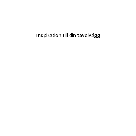
DEAL
ter
Vägen till Stranden Poste
Från 108 kr
Inspiration till din tavelvägg