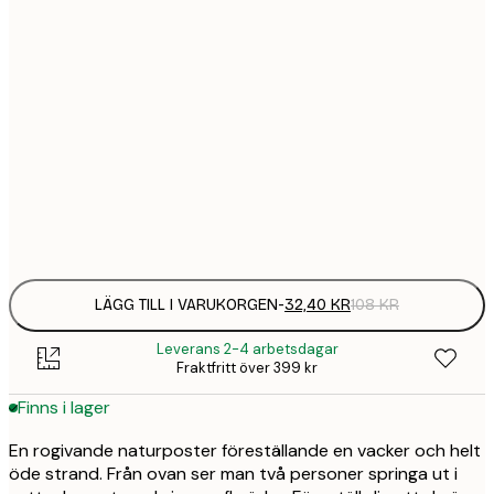
21x30 cm
32,
108 
30x40 cm
58,
215 
50x70 cm
94,
347 
Frame
options
LÄGG TILL I VARUKORGEN
-
32,40 KR
108 KR
Leverans 2-4 arbetsdagar
Fraktfritt över 399 kr
Finns i lager
En rogivande naturposter föreställande en vacker och helt
öde strand. Från ovan ser man två personer springa ut i