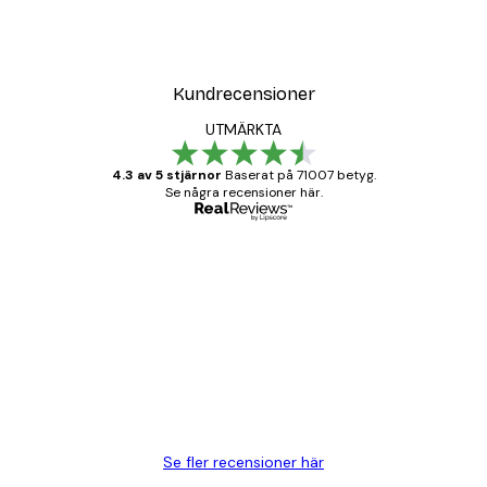
Kundrecensioner
UTMÄRKTA
4.3 av 5 stjärnor
Baserat på 71007 betyg.
Se några recensioner här.
Verifierad köpare
Kundrecensioner
BRA
20 apr.
Björn R
Se fler recensioner här