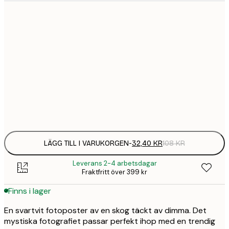
21x30 cm
32,
108 
30x40 cm
58,
215 
50x70 cm
94,
347 
Frame
options
LÄGG TILL I VARUKORGEN
-
32,40 KR
108 KR
Leverans 2-4 arbetsdagar
Fraktfritt över 399 kr
Finns i lager
En svartvit fotoposter av en skog täckt av dimma. Det
mystiska fotografiet passar perfekt ihop med en trendig