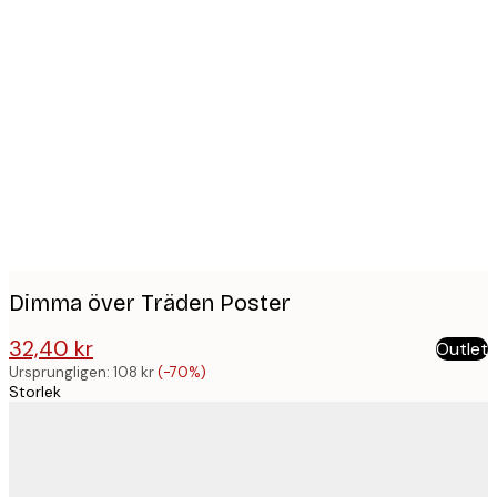
Product
images
Dimma över Träden Poster
32,40 kr
Outlet
108 kr
Ursprungligen:
108 kr
(-70%)
Storlek