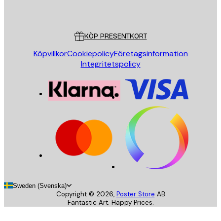
Poster Store
Kundservice
KÖP PRESENTKORT
Köpvillkor
Cookiepolicy
Företagsinformation
Integritetspolicy
Sweden (Svenska)
Copyright ©
2026
,
Poster Store
AB
Fantastic Art. Happy Prices.