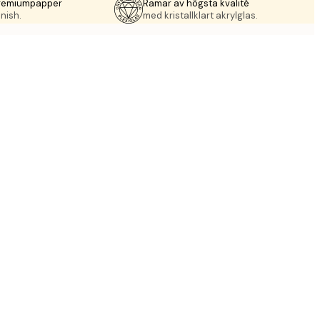
premiumpapper
Ramar av högsta kvalité
nish.
med kristallklart akrylglas.