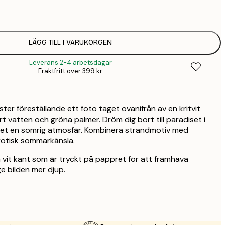
32,
58,
215 
LÄGG TILL I VARUKORGEN
94,
347 
Leverans 2-4 arbetsdagar
Fraktfritt över 399 kr
ter föreställande ett foto taget ovanifrån av en kritvit
art vatten och gröna palmer. Dröm dig bort till paradiset i
et en somrig atmosfär. Kombinera strandmotiv med
xotisk sommarkänsla.
 vit kant som är tryckt på pappret för att framhäva
e bilden mer djup.