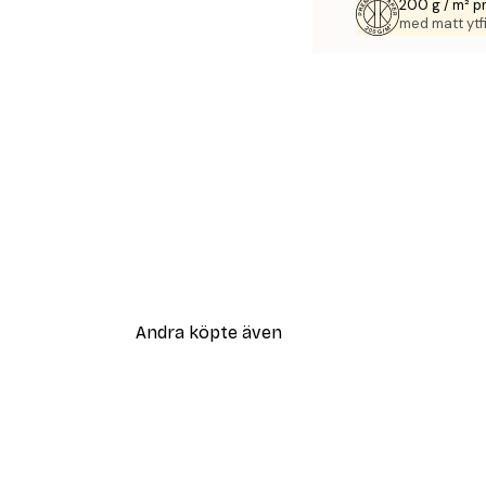
200 g / m² 
med matt ytfi
Andra köpte även