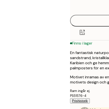
21x30 cm
options
30x40 cm
50x70 cm
Finns i lager
En fantastisk naturpos
sandstrand, kristallkl
Karibien och ge hemm
palmposters för en e
Motivet inramas av en
motivets design och g
Ram ingår ej.
PS51576-4
Prishistorik