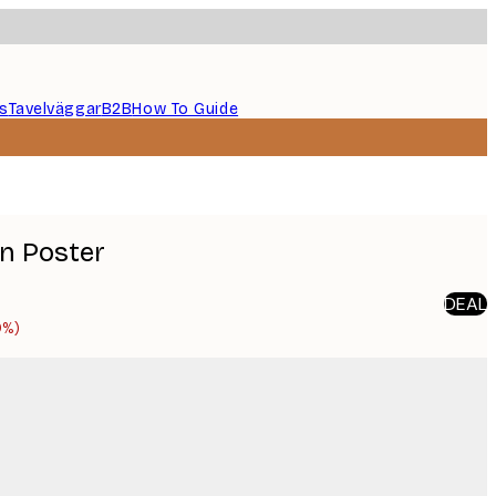
s
Tavelväggar
B2B
How To Guide
en Poster
DEAL
0%)