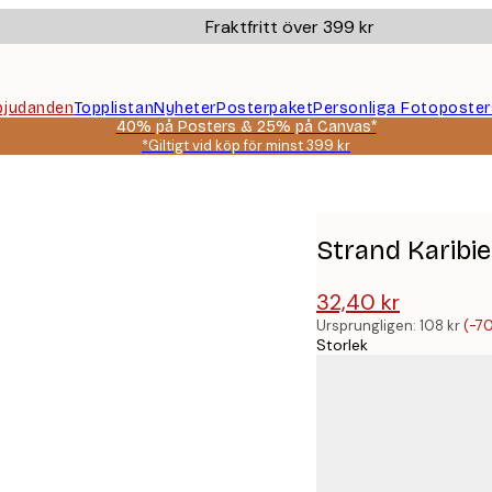
Fraktfritt över 399 kr
bjudanden
Topplistan
Nyheter
Posterpaket
Personliga Fotoposter
40% på Posters & 25% på Canvas*
*Giltigt vid köp för minst 399 kr
Strand Karibi
32,40 kr
108 kr
Ursprungligen:
108 kr
(-7
Storlek