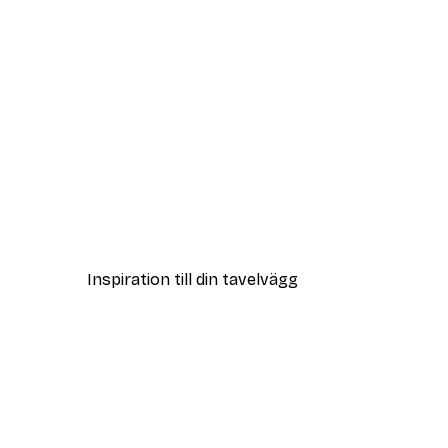
DEAL
Dimmig Soluppgång Poster
Från 108 kr
Inspiration till din tavelvägg