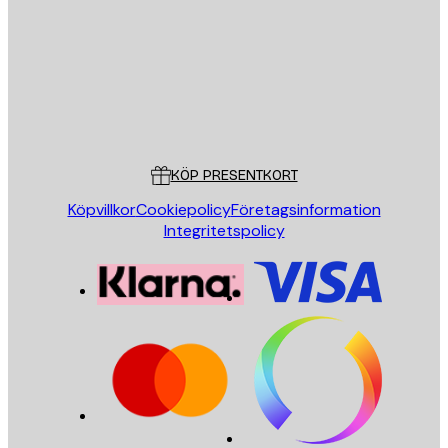
SKICKA
Butik
Poster Store
Kundservice
KÖP PRESENTKORT
Köpvillkor
Cookiepolicy
Företagsinformation
Integritetspolicy