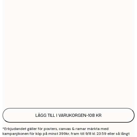
21x30 cm
1
30x40 cm
2
40x50 cm
2
50x70 cm
3
70x100 cm
4
100x150 cm
9
Frame
options
LÄGG TILL I VARUKORGEN
-
108 KR
*Erbjudandet gäller för posters, canvas & ramar märkta med
kampanjikonen för köp på minst 399kr, fram till 9/8 kl. 23:59 eller så långt