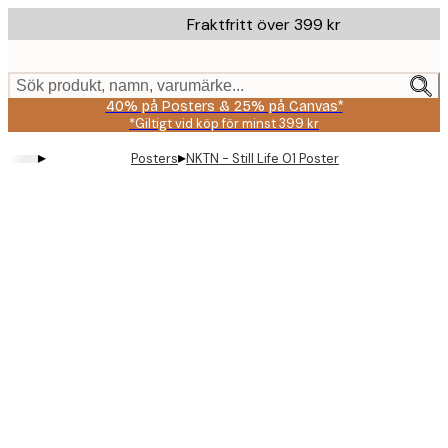
Skip
Fraktfritt över 399 kr
to
main
content.
Sök produkt, namn, varumärke...
40% på Posters & 25% på Canvas*
*Giltigt vid köp för minst 399 kr
▸
▸
Posters
NKTN - Still Life 01 Poster