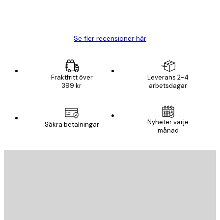
20 apr.
Björn R
Se fler recensioner här
Fraktfritt över
Leverans 2-4
399 kr
arbetsdagar
Nyheter varje
Säkra betalningar
månad
E-postadress