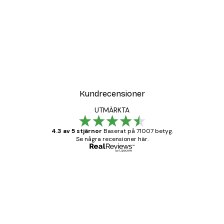
Kundrecensioner
UTMÄRKTA
4.3 av 5 stjärnor
Baserat på 71007 betyg.
Se några recensioner här.
Verifierad köpare
Kundrecensioner
BRA