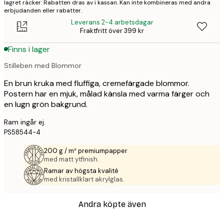
lagret räcker. Rabatten dras av i kassan. Kan inte kombineras med andra
erbjudanden eller rabatter.
Leverans 2-4 arbetsdagar
Fraktfritt över 399 kr
Finns i lager
Stilleben med Blommor
En brun kruka med fluffiga, cremefärgade blommor.
Postern har en mjuk, målad känsla med varma färger och
en lugn grön bakgrund.
Ram ingår ej.
PS58544-4
200 g / m² premiumpapper
med matt ytfinish.
Ramar av högsta kvalité
med kristallklart akrylglas.
Andra köpte även