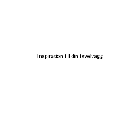
DEAL
Poster
Vägen till Stranden Poste
Från 108 kr
Inspiration till din tavelvägg