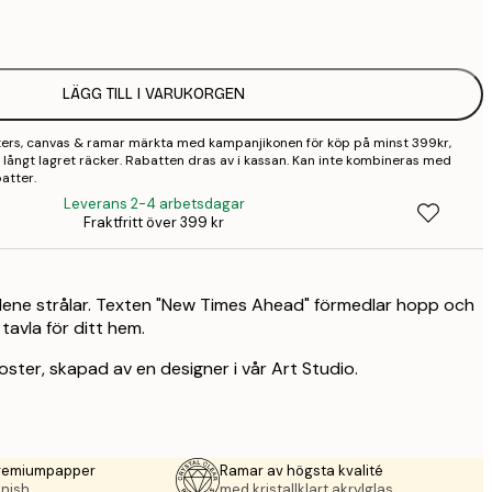
2
3
LÄGG TILL I VARUKORGEN
sters, canvas & ramar märkta med kampanjikonen för köp på minst 399kr,
 så långt lagret räcker. Rabatten dras av i kassan. Kan inte kombineras med
atter.
Leverans 2-4 arbetsdagar
Fraktfritt över 399 kr
lene strålar. Texten "New Times Ahead" förmedlar hopp och
 tavla för ditt hem.
oster, skapad av en designer i vår Art Studio.
premiumpapper
Ramar av högsta kvalité
nish.
med kristallklart akrylglas.