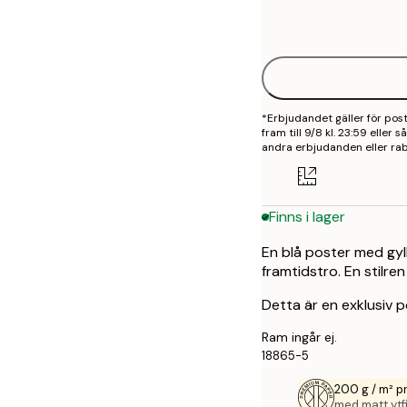
Frame
30x40 cm
options
50x70 cm
*Erbjudandet gäller för po
fram till 9/8 kl. 23:59 eller
andra erbjudanden eller rab
Finns i lager
En blå poster med gyl
framtidstro. En stilren
Detta är en exklusiv p
Ram ingår ej.
18865-5
200 g / m² 
med matt ytfi