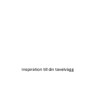
DEAL
Vägen till Stranden Poster
Från 108 kr
Inspiration till din tavelvägg