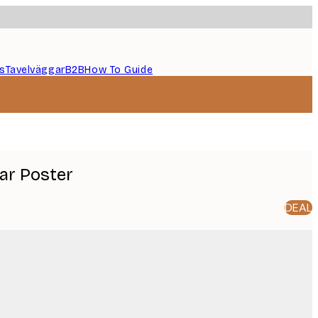
s
Tavelväggar
B2B
How To Guide
tar Poster
DEAL