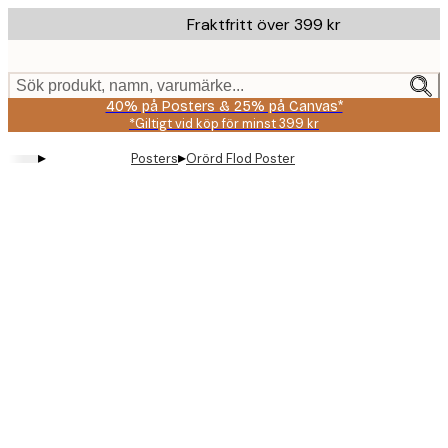
Skip
Fraktfritt över 399 kr
to
main
content.
Sök produkt, namn, varumärke...
40% på Posters & 25% på Canvas*
*Giltigt vid köp för minst 399 kr
▸
▸
Posters
Orörd Flod Poster