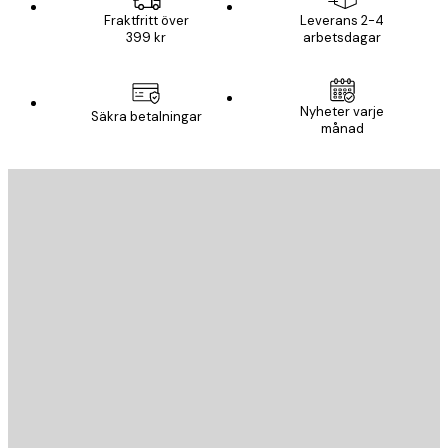
Fraktfritt över
Leverans 2-4
399 kr
arbetsdagar
Nyheter varje
Säkra betalningar
månad
E-postadress
SKICKA
Butik
Poster Store