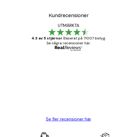
Kundrecensioner
UTMÄRKTA
4.3 av 5 stjärnor
Baserat på 71007 betyg.
Se några recensioner här.
Verifierad köpare
Kundrecensioner
BRA
20 apr.
Björn R
Se fler recensioner här