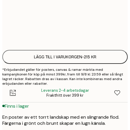
30x40 cm
2
50x70 cm
3
Frame
options
LÄGG TILL I VARUKORGEN
-
215 KR
*Erbjudandet gäller för posters, canvas & ramar märkta med
kampanjikonen för köp på minst 399kr, fram till 9/8 kl. 23:59 eller så långt
lagret räcker. Rabatten dras av i kassan. Kan inte kombineras med andra
erbjudanden eller rabatter.
Leverans 2-4 arbetsdagar
Fraktfritt över 399 kr
Finns i lager
En poster av ett torrt landskap med en slingrande flod.
Färgerna i grönt och brunt skapar en lugn känsla.