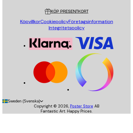
Kundservice
KÖP PRESENTKORT
Köpvillkor
Cookiepolicy
Företagsinformation
Integritetspolicy
Sweden (Svenska)
Copyright ©
2026
,
Poster Store
AB
Fantastic Art. Happy Prices.