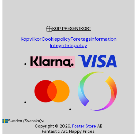
Butik
Poster Store
Kundservice
KÖP PRESENTKORT
Köpvillkor
Cookiepolicy
Företagsinformation
Integritetspolicy
Sweden (Svenska)
Copyright ©
2026
,
Poster Store
AB
Fantastic Art. Happy Prices.