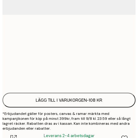
21x30 cm
1
30x40 cm
2
50x70 cm
3
Frame
options
LÄGG TILL I VARUKORGEN
-
108 KR
*Erbjudandet gäller för posters, canvas & ramar märkta med
kampanjikonen för köp på minst 399kr, fram till 9/8 kl. 23:59 eller så långt
lagret räcker. Rabatten dras av i kassan. Kan inte kombineras med andra
erbjudanden eller rabatter.
Leverans 2-4 arbetsdagar