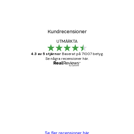
Kundrecensioner
UTMÄRKTA
4.3 av 5 stjärnor
Baserat på 71007 betyg.
Se några recensioner här.
Verifierad köpare
Kundrecensioner
BRA
20 apr.
Björn R
Se fler recensioner här